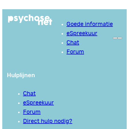
Ga
naar
Goede informatie
de
eSpreekuur
inhoud
Chat
Forum
Hulplijnen
Chat
eSpreekuur
Forum
Direct hulp nodig?