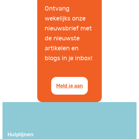
Ontvang
wekelijks onze
nieuwsbrief met
de nieuwste
artikelen en
blogs in je inbox!
Meld je aan
Hulplijnen