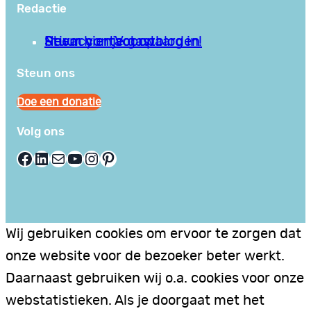
Redactie
Privacy en Voorwaarden
Stuur hier je gastblog in!
Neem contact op
Steun ons
Doe een donatie
Volg ons
Facebook
LinkedIn
E-mail
YouTube
Instagram
Pinterest
Wij gebruiken cookies om ervoor te zorgen dat
onze website voor de bezoeker beter werkt.
Daarnaast gebruiken wij o.a. cookies voor onze
webstatistieken. Als je doorgaat met het