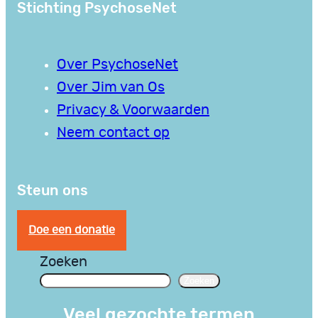
Stichting PsychoseNet
Over PsychoseNet
Over Jim van Os
Privacy & Voorwaarden
Neem contact op
Steun ons
Doe een donatie
Zoeken
Zoeken
Veel gezochte termen