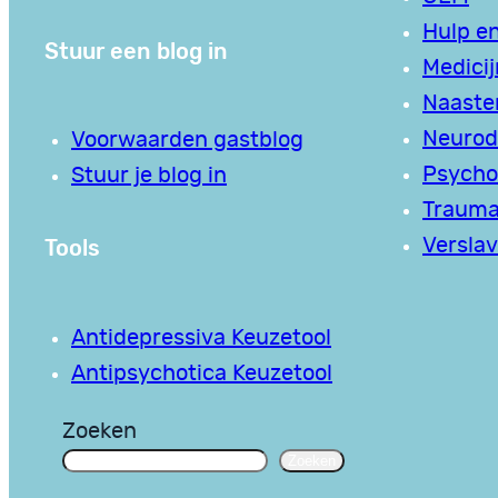
Hulp en
Stuur een blog in
Medici
Naaste
Neurodi
Voorwaarden gastblog
Psycho
Stuur je blog in
Traum
Tools
Verslav
Antidepressiva Keuzetool
Antipsychotica Keuzetool
Zoeken
Zoeken