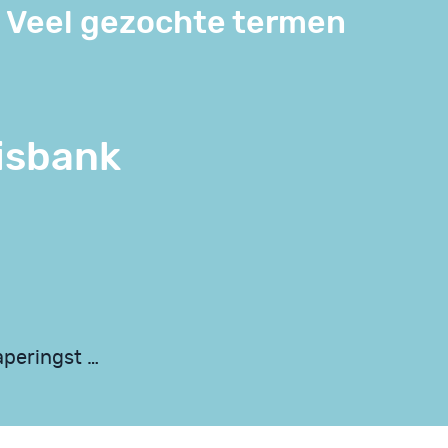
Veel gezochte termen
isbank
aperingst …