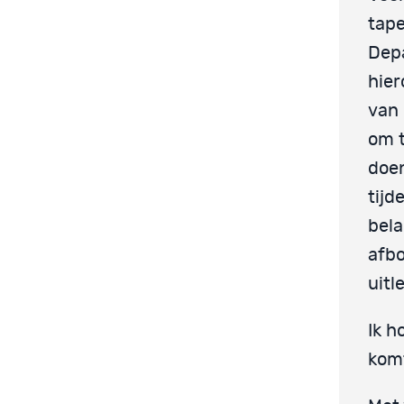
tape
Depa
hier
van 
om t
doen
tijd
bela
afbo
uitl
Ik h
kom