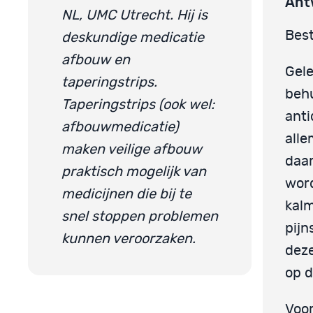
Ant
NL, UMC Utrecht. Hij is
Best
deskundige medicatie
afbouw en
Gele
taperingstrips.
beh
Taperingstrips (ook wel:
anti
afbouwmedicatie)
alle
maken veilige afbouw
daar
praktisch mogelijk van
word
medicijnen die bij te
kalm
snel stoppen problemen
pijn
kunnen veroorzaken.
deze
op d
Voor