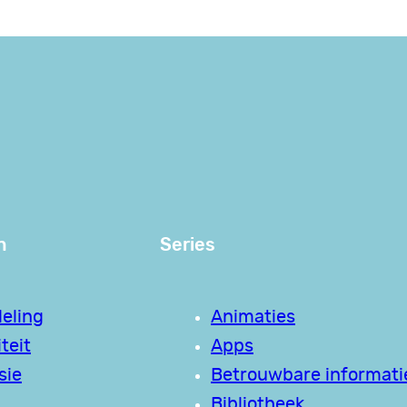
n
Series
eling
Animaties
teit
Apps
sie
Betrouwbare informati
Bibliotheek