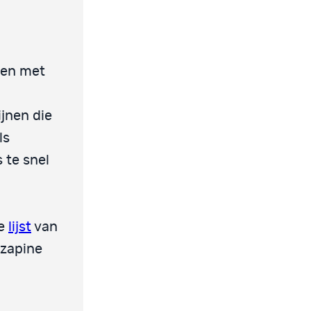
uwen met
jnen die
ls
 te snel
De
lijst
van
nzapine