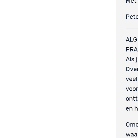
Met 
Pet
ALG
PRA
Als 
Over
veel
voor
ontt
en h
Omda
waar