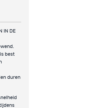
 IN DE
gewend.
is best
n
llen duren
snelheid
tijdens