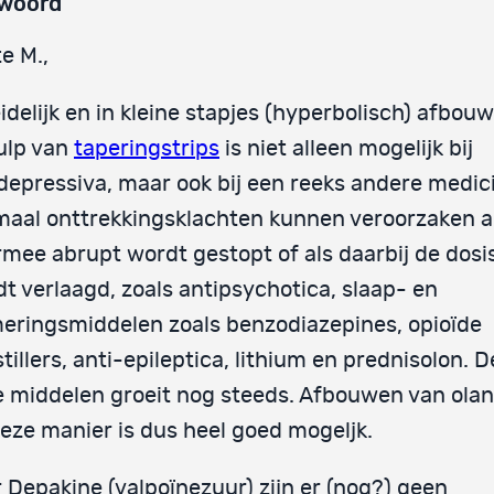
woord
e M.,
idelijk en in kleine stapjes (hyperbolisch) afbo
ulp van
taperingstrips
is niet alleen mogelijk bij
depressiva, maar ook bij een reeks andere medici
maal onttrekkingsklachten kunnen veroorzaken a
mee abrupt wordt gestopt of als daarbij de dosis
t verlaagd, zoals antipsychotica, slaap- en
eringsmiddelen zoals benzodiazepines, opioïde
stillers, anti-epileptica, lithium en prednisolon. 
 middelen groeit nog steeds. Afbouwen van ola
eze manier is dus heel goed mogeljk.
 Depakine (valpoïnezuur) zijn er (nog?) geen