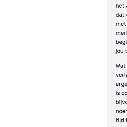
het 
dat 
met 
merk
begi
jou 
Wat 
verl
erge
is c
bijv
noem
tijd