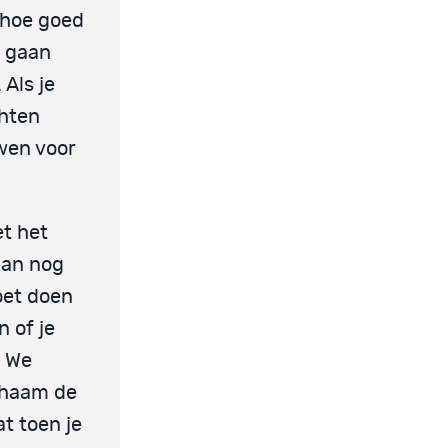
 hoe goed
r gaan
Als je
chten
uwen voor
t het
dan nog
oet doen
 of je
. We
ichaam de
t toen je