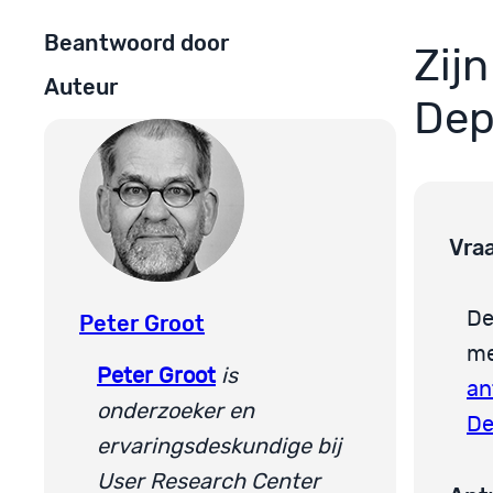
Beantwoord door
Zij
Auteur
Dep
Vra
De
Peter Groot
me
Peter Groot
is
an
onderzoeker en
De
ervaringsdeskundige bij
User Research Center