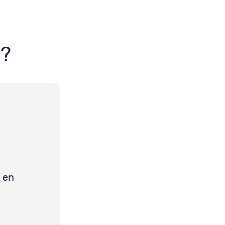
s?
en