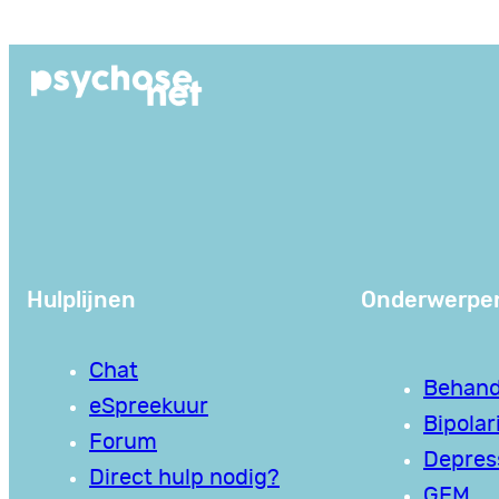
Ga
naar
de
inhoud
Hulplijnen
Onderwerpe
Chat
Behand
eSpreekuur
Bipolari
Forum
Depres
Direct hulp nodig?
GEM