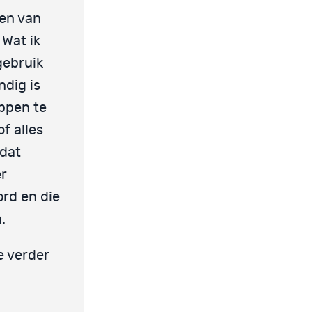
wen van
 Wat ik
gebruik
ndig is
appen te
f alles
 dat
er
ord en die
.
e verder