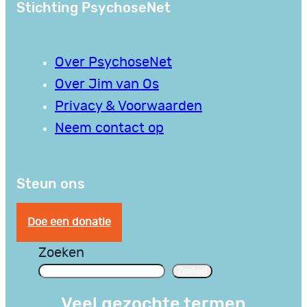
Stichting PsychoseNet
Over PsychoseNet
Over Jim van Os
Privacy & Voorwaarden
Neem contact op
Steun ons
Doe een donatie
Zoeken
Zoeken
Veel gezochte termen