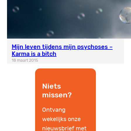
Mijn leven tijdens mijn psychoses –
Karma is a bitch
18 maart 2015
Niets
missen?
Ontvang
wekelijks onze
nieuwsbrief met