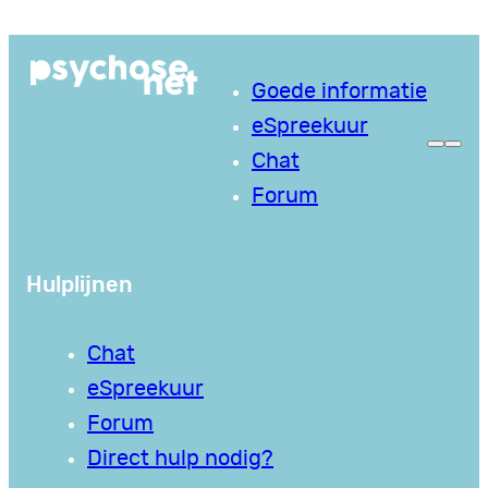
Ga
naar
Goede informatie
de
eSpreekuur
inhoud
Chat
Forum
Hulplijnen
Chat
eSpreekuur
Forum
Direct hulp nodig?