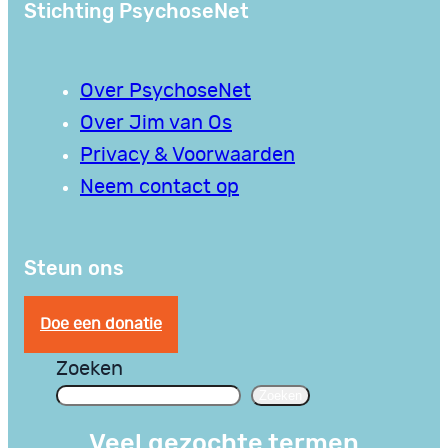
Stichting PsychoseNet
Over PsychoseNet
Over Jim van Os
Privacy & Voorwaarden
Neem contact op
Steun ons
Doe een donatie
Zoeken
Zoeken
Veel gezochte termen