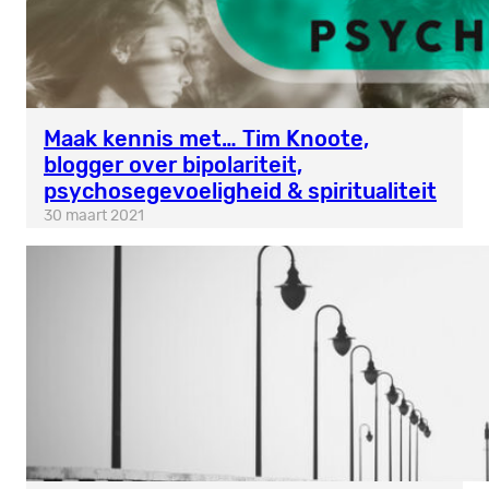
Maak kennis met… Tim Knoote,
blogger over bipolariteit,
psychosegevoeligheid & spiritualiteit
30 maart 2021