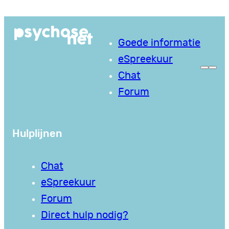
Ga
naar
Goede informatie
de
eSpreekuur
inhoud
Chat
Forum
Hulplijnen
Chat
eSpreekuur
Forum
Direct hulp nodig?