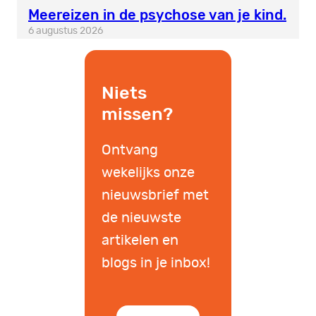
Meereizen in de psychose van je kind.
6 augustus 2026
Niets
missen?
Ontvang
wekelijks onze
nieuwsbrief met
de nieuwste
artikelen en
blogs in je inbox!