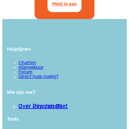
Meld je aan
Hulplijnen
Chatten
eSpreekuur
Forum
Direct hulp nodig?
Wie zijn we?
Over PsychoseNet
Over Jim van Os
Tools