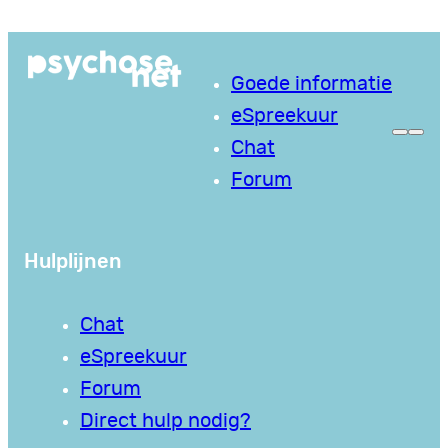
Ga
naar
Goede informatie
de
eSpreekuur
inhoud
Chat
Forum
Hulplijnen
Chat
eSpreekuur
Forum
Direct hulp nodig?