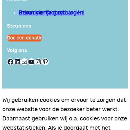
Privacy en Voorwaarden
Stuur hier je gastblog in!
Neem contact op
Steun ons
Doe een donatie
Volg ons
Facebook
LinkedIn
E-mail
YouTube
Instagram
Pinterest
Wij gebruiken cookies om ervoor te zorgen dat
onze website voor de bezoeker beter werkt.
Daarnaast gebruiken wij o.a. cookies voor onze
webstatistieken. Als je doorgaat met het