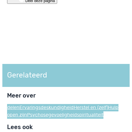
Deel deze pagina
Gerelateerd
Meer over
delen
Ervaringsdeskundigheid
Herstel en (zelf)Hulp
open zijn
Psychosegevoeligheid
spiritualiteit
Lees ook