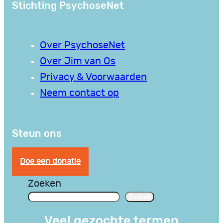
Stichting PsychoseNet
Over PsychoseNet
Over Jim van Os
Privacy & Voorwaarden
Neem contact op
Steun ons
Doe een donatie
Zoeken
Zoeken
Veel gezochte termen