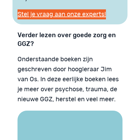
Stel je vraag aan onze experts!
Verder lezen over goede zorg en
GGZ?
Onderstaande boeken zijn
geschreven door hoogleraar Jim
van Os. In deze eerlijke boeken lees
je meer over psychose, trauma, de
nieuwe GGZ, herstel en veel meer.
Trauma begrijpen
We zijn God niet
Psychose begrijpen
Neurodiversiteit
Neurodiversiteit
begrijpen
begrijpen