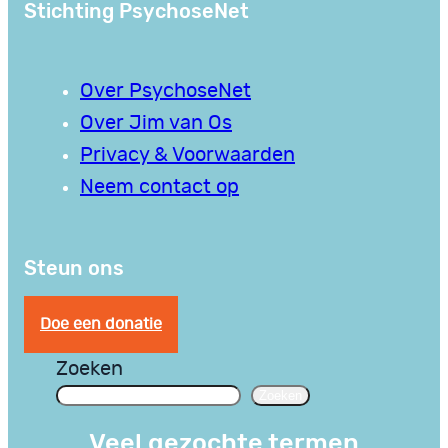
Stichting PsychoseNet
Over PsychoseNet
Over Jim van Os
Privacy & Voorwaarden
Neem contact op
Steun ons
Doe een donatie
Zoeken
Zoeken
Veel gezochte termen