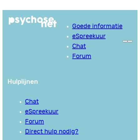
Ga
naar
Goede informatie
de
eSpreekuur
inhoud
Chat
Forum
Hulplijnen
Chat
eSpreekuur
Forum
Direct hulp nodig?