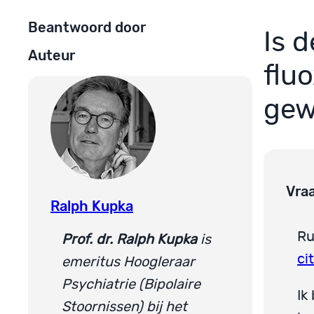
Beantwoord door
Is 
Auteur
flu
gew
Vra
Ralph Kupka
Ru
Prof. dr. Ralph Kupka
is
ci
emeritus Hoogleraar
Psychiatrie (Bipolaire
Ik
Stoornissen) bij het