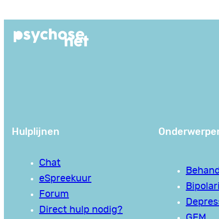
Ga
naar
de
inhoud
Hulplijnen
Onderwerpe
Chat
Behand
eSpreekuur
Bipolari
Forum
Depres
Direct hulp nodig?
GEM