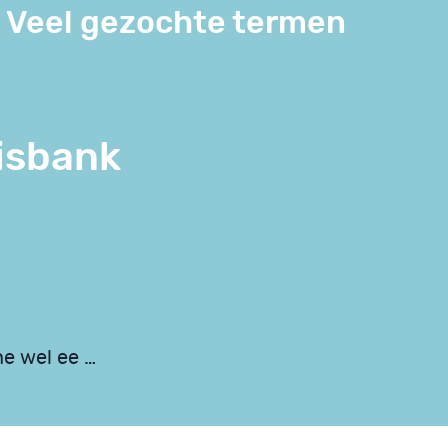
Veel gezochte termen
isbank
ne wel ee …