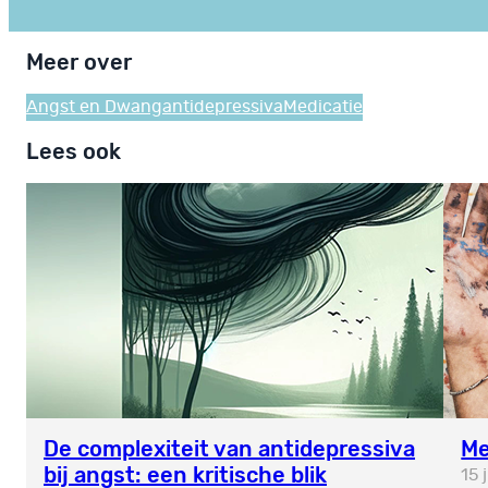
Meer over
Angst en Dwang
antidepressiva
Medicatie
Lees ook
De complexiteit van antidepressiva
Me
bij angst: een kritische blik
15 