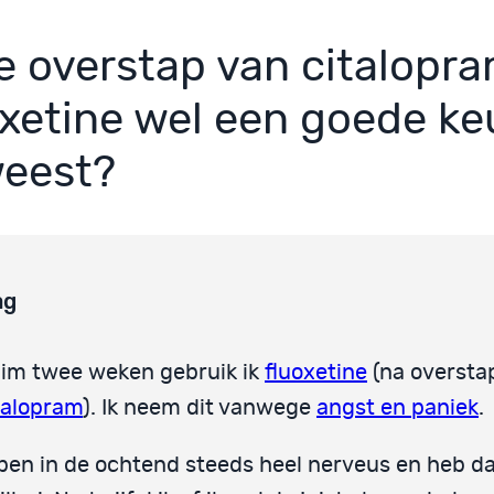
de overstap van citalopr
oxetine wel een goede ke
eest?
ag
im twee weken gebruik ik
fluoxetine
(na oversta
talopram
). Ik neem dit vanwege
angst en paniek
.
 ben in de ochtend steeds heel nerveus en heb d