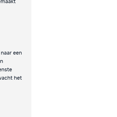
gemaakt
 naar een
en
enste
wacht het