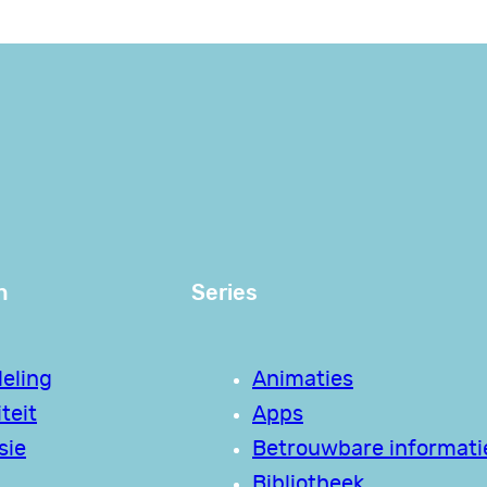
n
Series
eling
Animaties
teit
Apps
sie
Betrouwbare informati
Bibliotheek