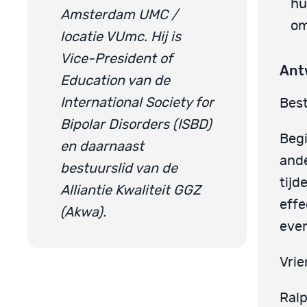
hu
Amsterdam UMC /
om
locatie VUmc. Hij is
Vice-President of
Ant
Education van de
International Society for
Best
Bipolar Disorders (ISBD)
Beg
en daarnaast
ande
bestuurslid van de
tijd
Alliantie Kwaliteit GGZ
effe
(Akwa).
even
Vrie
Ral