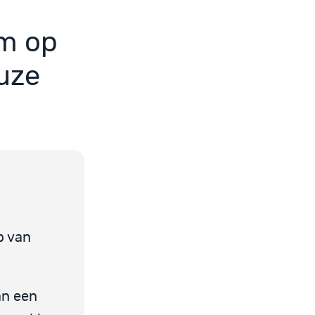
am op
uze
p van
an een