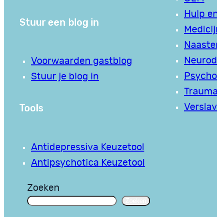
Hulp en
Stuur een blog in
Medici
Naaste
Neurodi
Voorwaarden gastblog
Psycho
Stuur je blog in
Traum
Tools
Verslav
Antidepressiva Keuzetool
Antipsychotica Keuzetool
Zoeken
Zoeken