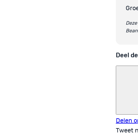
Gro
Deze 
Beant
Deel de
Delen o
Tweet n