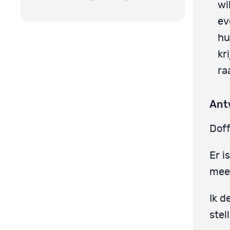
wi
ev
hu
kr
ra
Ant
Doff
Er i
mee
Ik d
stel