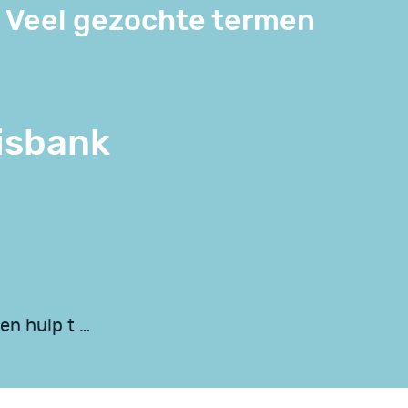
Veel gezochte termen
isbank
en hulp t …