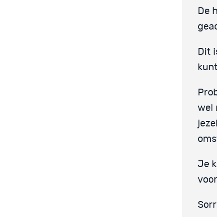
De h
gea
Dit 
kunt
Prob
wel 
jeze
oms
Je k
voor
Sorr