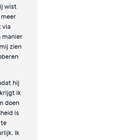
j wist
s meer
 via
n manier
mij zien
roberen
dat hij
rijgt ik
em doen
heid is
 te
lijk. Ik