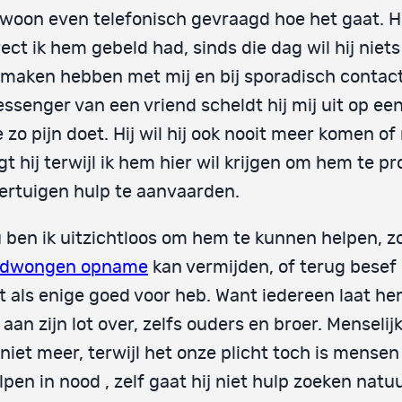
woon even telefonisch gevraagd hoe het gaat. Hi
rect ik hem gebeld had, sinds die dag wil hij niet
 maken hebben met mij en bij sporadisch contact
ssenger van een vriend scheldt hij mij uit op ee
e zo pijn doet. Hij wil hij ook nooit meer komen of 
gt hij terwijl ik hem hier wil krijgen om hem te p
ertuigen hulp te aanvaarden.
 ben ik uitzichtloos om hem te kunnen helpen, zo
dwongen opname
kan vermijden, of terug besef k
t als enige goed voor heb. Want iedereen laat h
 aan zijn lot over, zelfs ouders en broer. Menselijk
 niet meer, terwijl het onze plicht toch is mensen
lpen in nood , zelf gaat hij niet hulp zoeken natuur