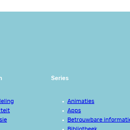
n
Series
eling
Animaties
teit
Apps
sie
Betrouwbare informati
Bibliotheek