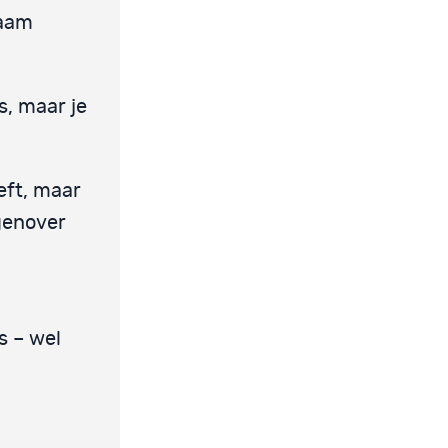
waam
s, maar je
eft, maar
egenover
s – wel