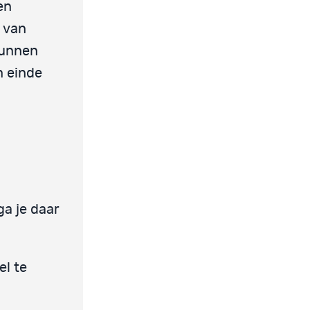
en
 van
kunnen
n einde
ga je daar
el te