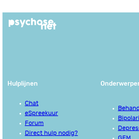
Ga
naar
de
inhoud
Hulplijnen
Onderwerpe
Chat
Behand
eSpreekuur
Bipolari
Forum
Depres
Direct hulp nodig?
GEM