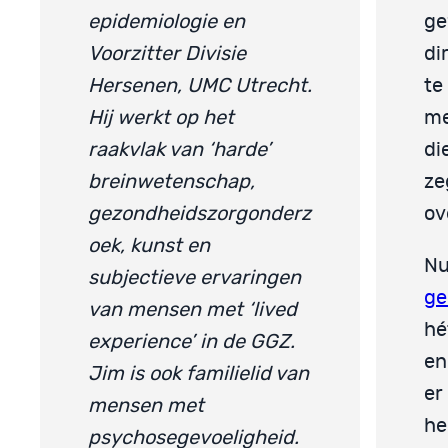
epidemiologie en
ge
Voorzitter Divisie
di
Hersenen, UMC Utrecht.
te
Hij werkt op het
me
raakvlak van ‘harde’
di
breinwetenschap,
ze
gezondheidszorgonderz
ov
oek, kunst en
Nu
subjectieve ervaringen
ge
van mensen met ‘lived
hé
experience’ in de GGZ.
en
Jim is ook familielid van
er
mensen met
he
psychosegevoeligheid.