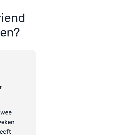
riend
den?
r
 twee
weken
eeft