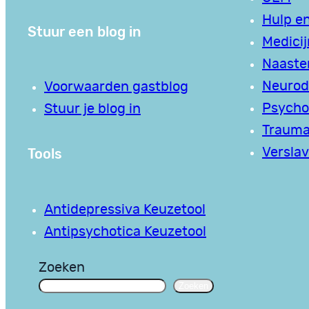
Hulp en
Stuur een blog in
Medici
Naaste
Neurodi
Voorwaarden gastblog
Psycho
Stuur je blog in
Traum
Tools
Verslav
Antidepressiva Keuzetool
Antipsychotica Keuzetool
Zoeken
Zoeken