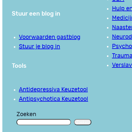
Hulp en
Stuur een blog in
Medici
Naaste
Neurodi
Voorwaarden gastblog
Psycho
Stuur je blog in
Traum
Tools
Verslav
Antidepressiva Keuzetool
Antipsychotica Keuzetool
Zoeken
Zoeken