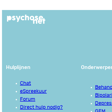
Ga
naar
de
inhoud
Hulplijnen
Onderwerpe
Chat
Behand
eSpreekuur
Bipolari
Forum
Depres
Direct hulp nodig?
GEM