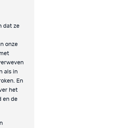
 dat ze
In onze
 met
 verweven
 als in
roken. En
ver het
d en de
an