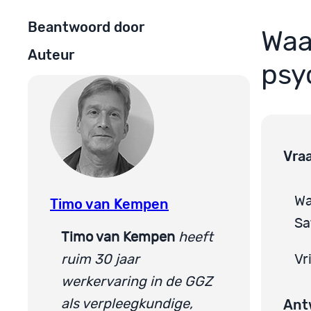
Beantwoord door
Waa
Auteur
psy
Vra
Wa
Timo van Kempen
Sa
Timo van Kempen
heeft
ruim 30 jaar
Vr
werkervaring in de GGZ
Ant
als verpleegkundige,