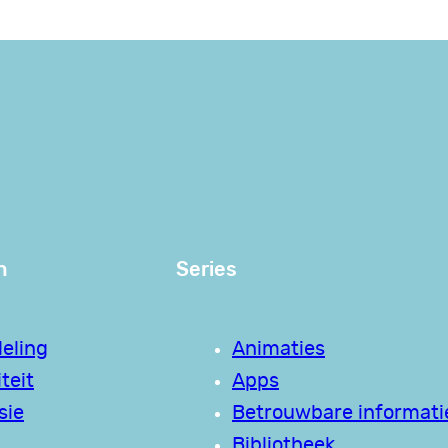
n
Series
eling
Animaties
teit
Apps
sie
Betrouwbare informati
Bibliotheek