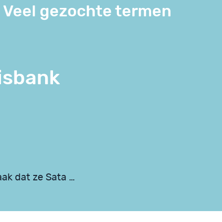
Veel gezochte termen
isbank
k dat ze Sata …