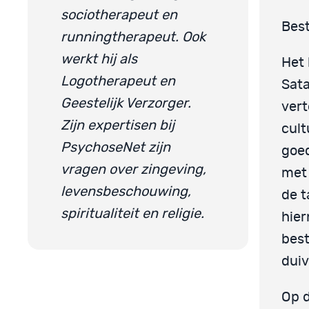
sociotherapeut en
Best
runningtherapeut. Ook
werkt hij als
Het 
Logotherapeut en
Sata
Geestelijk Verzorger.
vert
Zijn expertisen bij
cult
PsychoseNet zijn
goed
vragen over zingeving,
met 
levensbeschouwing,
de t
spiritualiteit en religie.
hier
best
duiv
Op d