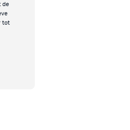
t de
eve
 tot