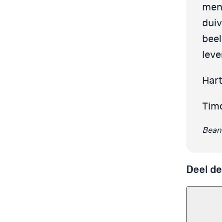
mens
duiv
beel
lev
Hart
Tim
Bean
Deel de