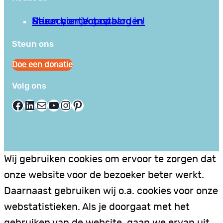
Privacy en Voorwaarden
Stuur hier je gastblog in!
Neem contact op
Steun ons
Doe een donatie
Volg ons
Facebook
LinkedIn
E-mail
YouTube
Instagram
Pinterest
Wij gebruiken cookies om ervoor te zorgen dat
onze website voor de bezoeker beter werkt.
Daarnaast gebruiken wij o.a. cookies voor onze
webstatistieken. Als je doorgaat met het