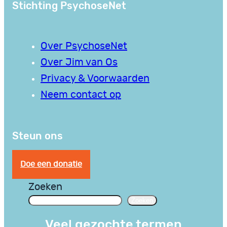
Stichting PsychoseNet
Over PsychoseNet
Over Jim van Os
Privacy & Voorwaarden
Neem contact op
Steun ons
Doe een donatie
Zoeken
Zoeken
Veel gezochte termen