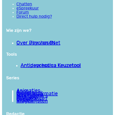
Chatten
eSpreekuur
Forum
Direct hulp nodig?
Wie zijn we?
Over PsychoseNet
Over Jim van Os
Tools
Antipsychotica Keuzetool
Antidepressiva Keuzetool
Series
Animaties
Apps
Bibliotheek
Goede informatie
Kennisbank
Mini college’s
Podcasts
Reviews
Sociale Kaart
Video’s
Vragenlijsten
Redactie