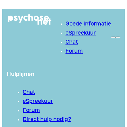
Ga
naar
Goede informatie
de
eSpreekuur
inhoud
Chat
Forum
Hulplijnen
Chat
eSpreekuur
Forum
Direct hulp nodig?