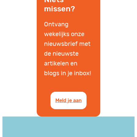
missen?
Ontvang
wekelijks onze
nieuwsbrief met
de nieuwste
artikelen en
blogs in je inbox!
Meld je aan