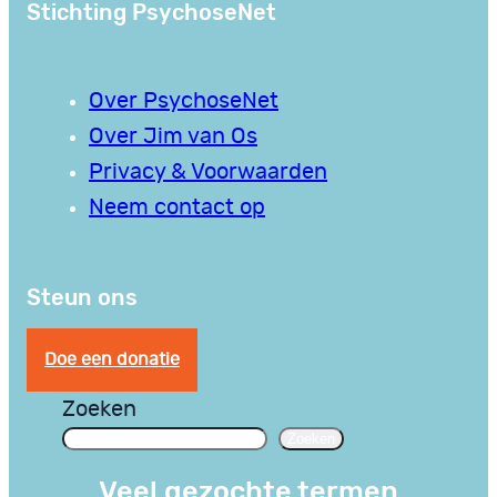
Stichting PsychoseNet
Over PsychoseNet
Over Jim van Os
Privacy & Voorwaarden
Neem contact op
Steun ons
Doe een donatie
Zoeken
Zoeken
Veel gezochte termen