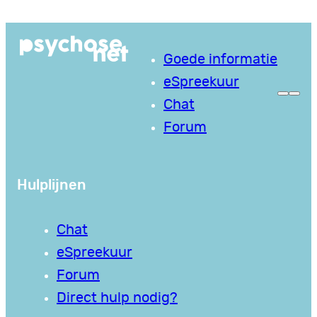
Ga
naar
Goede informatie
de
eSpreekuur
inhoud
Chat
Forum
Hulplijnen
Chat
eSpreekuur
Forum
Direct hulp nodig?