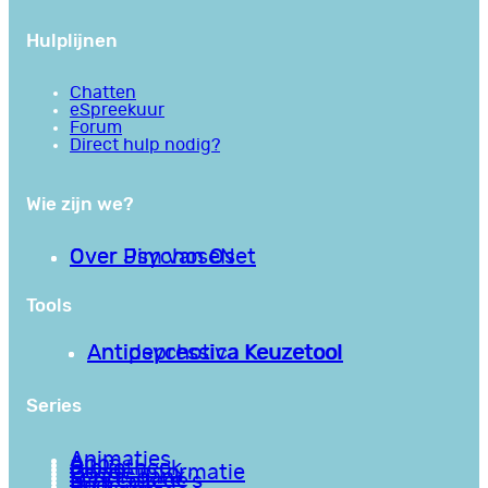
Hulplijnen
Chatten
eSpreekuur
Forum
Direct hulp nodig?
Wie zijn we?
Over PsychoseNet
Over Jim van Os
Tools
Antipsychotica Keuzetool
Antidepressiva Keuzetool
Series
Animaties
Apps
Bibliotheek
Goede informatie
Kennisbank
Mini college’s
Podcasts