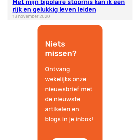
Met mijn bipolaire stoornis kan ik een
rijk en gelukkig leven leiden
18 november 2020
Niets
missen?
Ontvang
wekelijks onze
nieuwsbrief met
de nieuwste
artikelen en
blogs in je inbox!