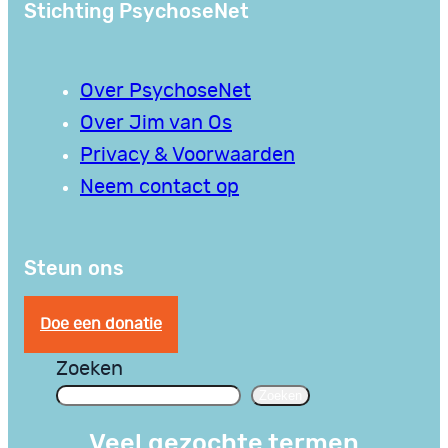
Stichting PsychoseNet
Over PsychoseNet
Over Jim van Os
Privacy & Voorwaarden
Neem contact op
Steun ons
Doe een donatie
Zoeken
Zoeken
Veel gezochte termen