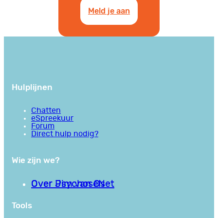
Meld je aan
Hulplijnen
Chatten
eSpreekuur
Forum
Direct hulp nodig?
Wie zijn we?
Over PsychoseNet
Over Jim van Os
Tools