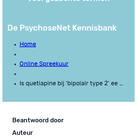
De PsychoseNet Kennisbank
Home
Online Spreekuur
Is quetiapine bij ‘bipolair type 2’ ee …
Beantwoord door
Auteur