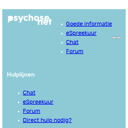
Ga
naar
Goede informatie
de
eSpreekuur
inhoud
Chat
Forum
Hulplijnen
Chat
eSpreekuur
Forum
Direct hulp nodig?