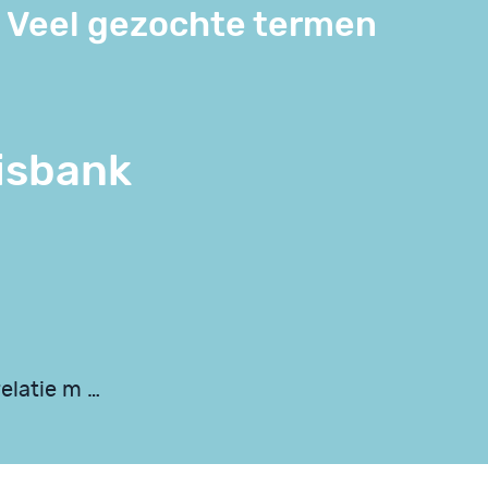
Veel gezochte termen
isbank
relatie m …