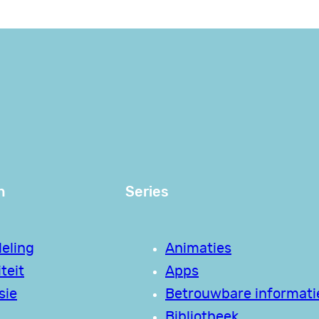
n
Series
eling
Animaties
teit
Apps
sie
Betrouwbare informati
Bibliotheek