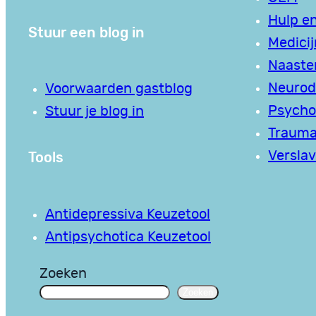
Hulp en
Stuur een blog in
Medici
Naaste
Neurodi
Voorwaarden gastblog
Psycho
Stuur je blog in
Traum
Tools
Verslav
Antidepressiva Keuzetool
Antipsychotica Keuzetool
Zoeken
Zoeken