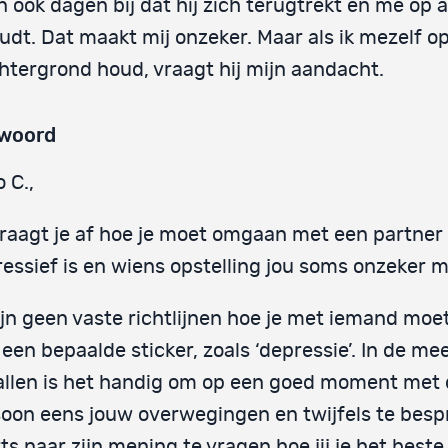
jn ook dagen bij dat hij zich terugtrekt en me op 
udt. Dat maakt mij onzeker. Maar als ik mezelf o
htergrond houd, vraagt hij mijn aandacht.
woord
o C.,
raagt je af hoe je moet omgaan met een partner 
essief is en wiens opstelling jou soms onzeker m
ijn geen vaste richtlijnen hoe je met iemand mo
een bepaalde sticker, zoals ‘depressie’. In de me
llen is het handig om op een goed moment met
oon eens jouw overwegingen en twijfels te besp
ts naar zijn mening te vragen hoe jij je het beste