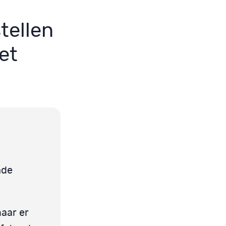
tellen
et
nde
maar er