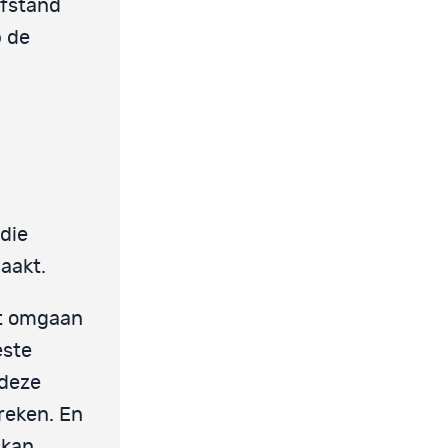
afstand
p de
die
aakt.
et omgaan
este
 deze
reken. En
 kan