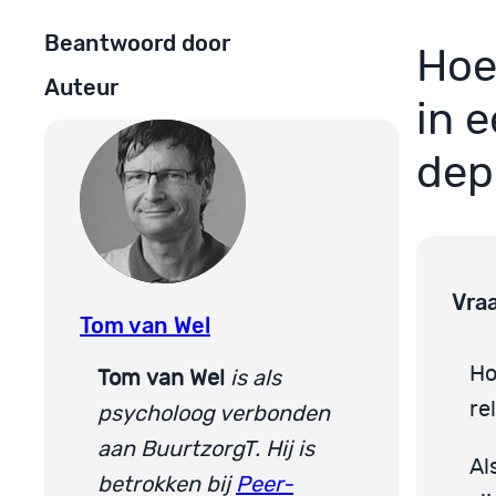
Beantwoord door
Hoe
Auteur
in 
dep
Vra
Tom van Wel
Ho
Tom
van Wel
is als
re
psycholoog verbonden
aan BuurtzorgT. Hij is
Al
betrokken bij
Peer-