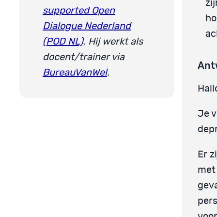
zi
supported Open
ho
Dialogue Nederland
ac
(POD NL)
. Hij werkt als
docent/trainer via
Ant
BureauVanWel
.
Hall
Je v
depr
Er z
met 
geva
pers
voor