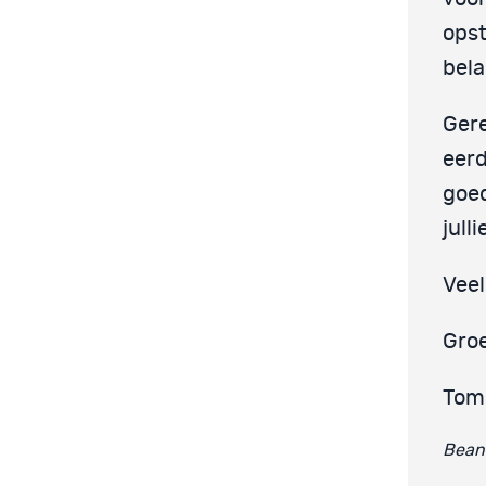
opst
bela
Gere
eerd
goed
jull
Veel
Groe
Tom
Beant