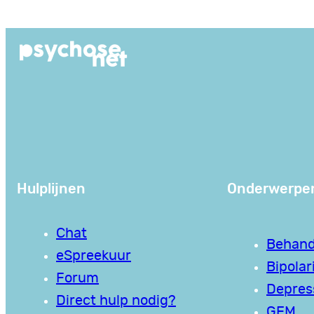
Ga
naar
de
inhoud
Hulplijnen
Onderwerpe
Chat
Behand
eSpreekuur
Bipolari
Forum
Depres
Direct hulp nodig?
GEM