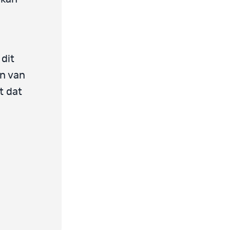
 dit
en van
t dat