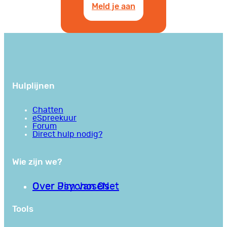
Meld je aan
Hulplijnen
Chatten
eSpreekuur
Forum
Direct hulp nodig?
Wie zijn we?
Over PsychoseNet
Over Jim van Os
Tools