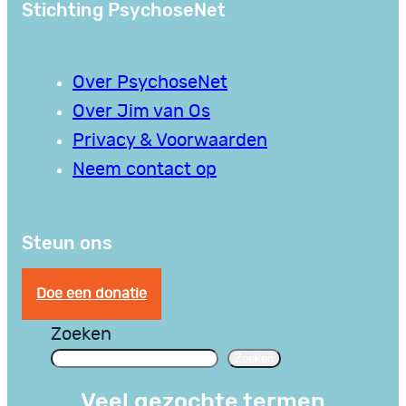
Stichting PsychoseNet
Over PsychoseNet
Over Jim van Os
Privacy & Voorwaarden
Neem contact op
Steun ons
Doe een donatie
Zoeken
Zoeken
Veel gezochte termen