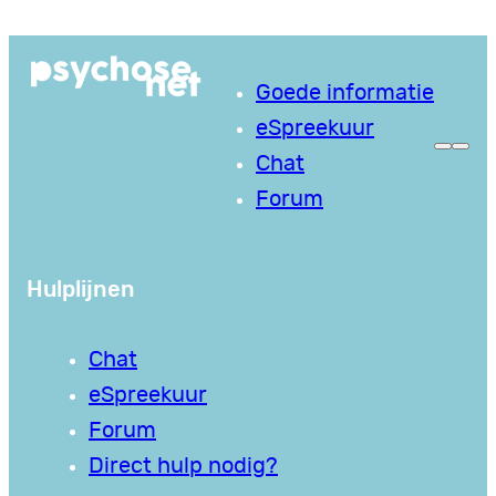
Ga
naar
Goede informatie
de
eSpreekuur
inhoud
Chat
Forum
Hulplijnen
Chat
eSpreekuur
Forum
Direct hulp nodig?