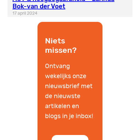
Bok-van der Voet
17 april 2024
Niets
missen?
Ontvang
wekelijks onze
nieuwsbrief met
de nieuwste
artikelen en
blogs in je inbox!