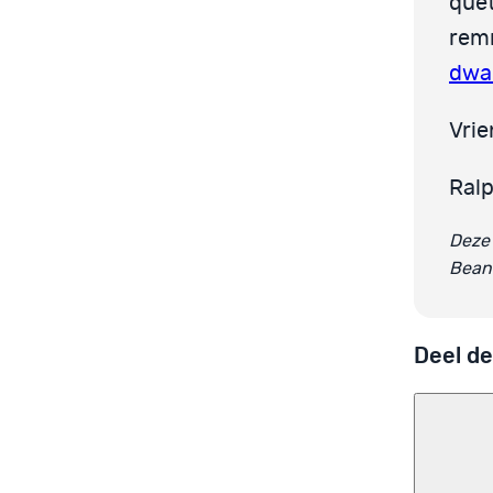
que
remm
dwa
Vrie
Ral
Deze 
Bean
Deel de