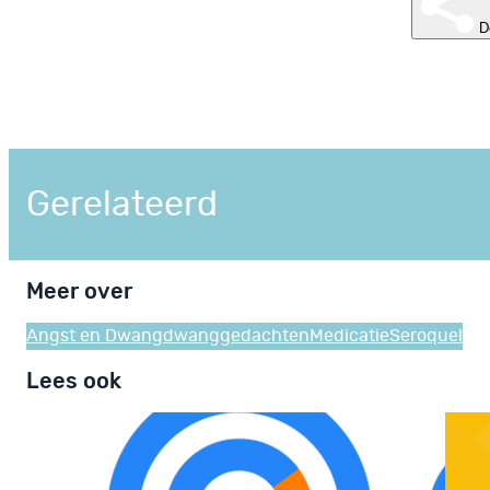
D
Gerelateerd
Meer over
Angst en Dwang
dwanggedachten
Medicatie
Seroquel
Lees ook