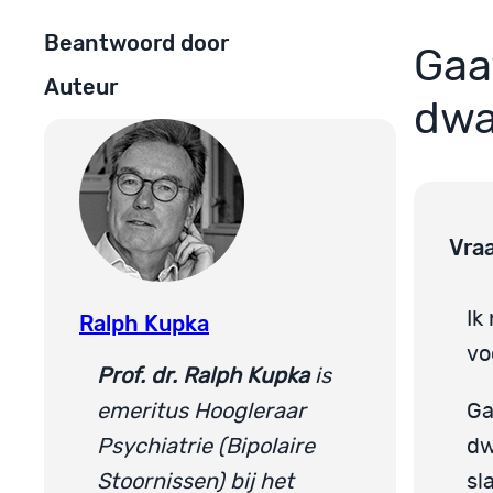
Beantwoord door
Gaa
Auteur
dwa
Vra
Ik
Ralph Kupka
vo
Prof. dr. Ralph Kupka
is
emeritus Hoogleraar
Ga
Psychiatrie (Bipolaire
dw
Stoornissen) bij het
sl