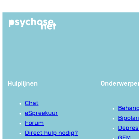
Ga
naar
de
inhoud
Hulplijnen
Onderwerpe
Chat
Behand
eSpreekuur
Bipolari
Forum
Depres
Direct hulp nodig?
GEM