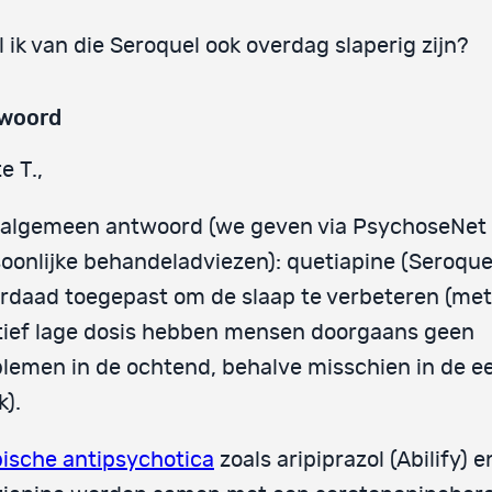
l ik van die Seroquel ook overdag slaperig zijn?
woord
e T.,
 algemeen antwoord (we geven via PsychoseNet
oonlijke behandeladviezen): quetiapine (Seroque
rdaad toegepast om de slaap te verbeteren (me
tief lage dosis hebben mensen doorgaans geen
lemen in de ochtend, behalve misschien in de e
).
ische antipsychotica
zoals aripiprazol (Abilify) e