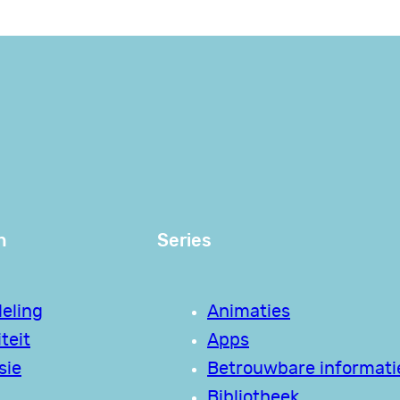
n
Series
eling
Animaties
teit
Apps
sie
Betrouwbare informati
Bibliotheek