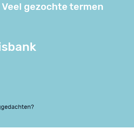
Veel gezochte termen
isbank
nggedachten?