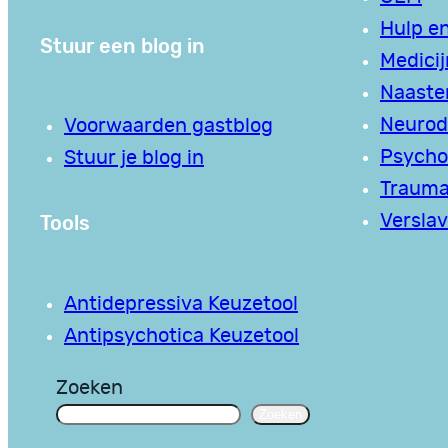
Hulp en
Stuur een blog in
Medici
Naaste
Neurodi
Voorwaarden gastblog
Psycho
Stuur je blog in
Traum
Tools
Verslav
Antidepressiva Keuzetool
Antipsychotica Keuzetool
Zoeken
Zoeken