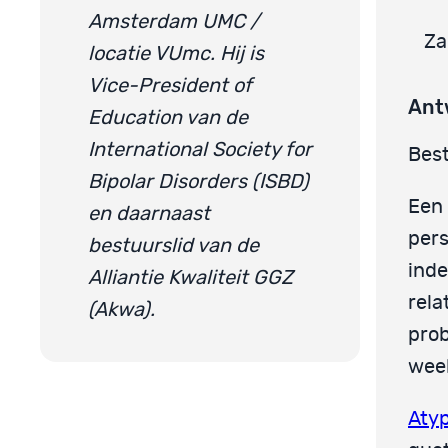
Amsterdam UMC /
Za
locatie VUmc. Hij is
Vice-President of
Ant
Education van de
International Society for
Best
Bipolar Disorders (ISBD)
Een
en daarnaast
pers
bestuurslid van de
inde
Alliantie Kwaliteit GGZ
rela
(Akwa).
prob
week
Atyp