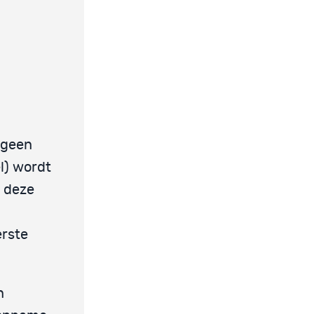
 geen
l) wordt
t deze
erste
n