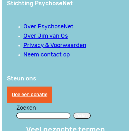
Stichting PsychoseNet
Over PsychoseNet
Over Jim van Os
Privacy & Voorwaarden
Neem contact op
Steun ons
Doe een donatie
Zoeken
Zoeken
Veel gezochte termen