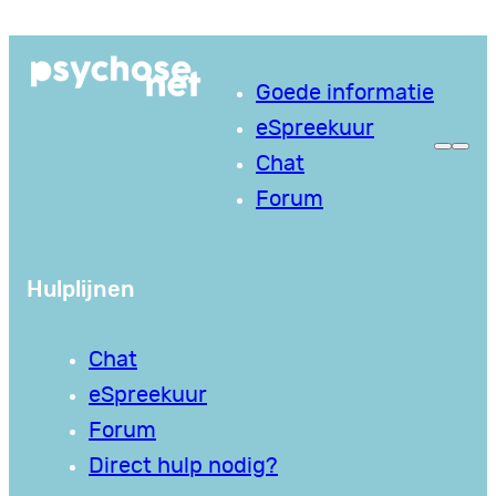
Ga
naar
Goede informatie
de
eSpreekuur
inhoud
Chat
Forum
Hulplijnen
Chat
eSpreekuur
Forum
Direct hulp nodig?