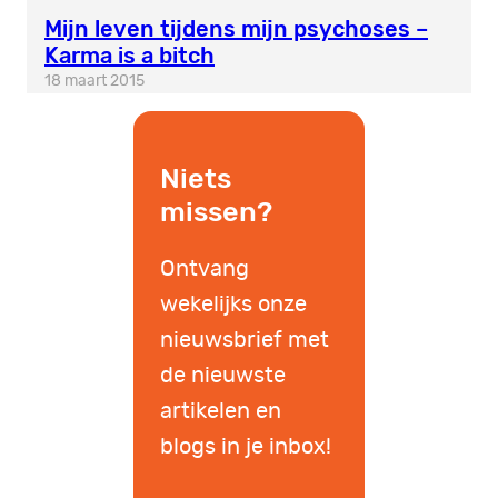
Mijn leven tijdens mijn psychoses –
Karma is a bitch
18 maart 2015
Niets
missen?
Ontvang
wekelijks onze
nieuwsbrief met
de nieuwste
artikelen en
blogs in je inbox!