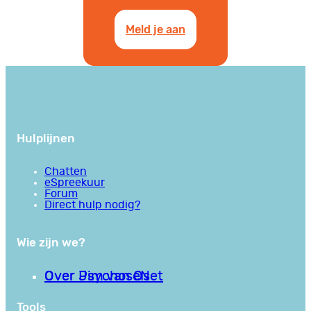
Meld je aan
Hulplijnen
Chatten
eSpreekuur
Forum
Direct hulp nodig?
Wie zijn we?
Over PsychoseNet
Over Jim van Os
Tools