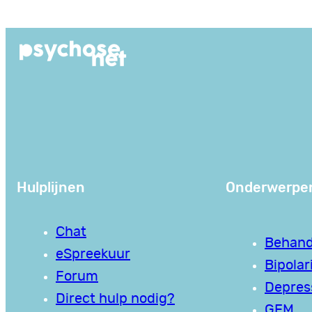
Ga
naar
de
inhoud
Hulplijnen
Onderwerpe
Chat
Behand
eSpreekuur
Bipolari
Forum
Depres
Direct hulp nodig?
GEM