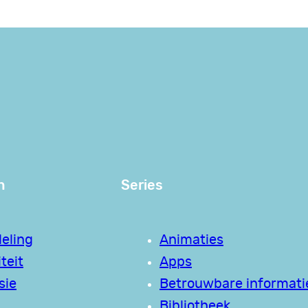
n
Series
eling
Animaties
teit
Apps
sie
Betrouwbare informati
Bibliotheek