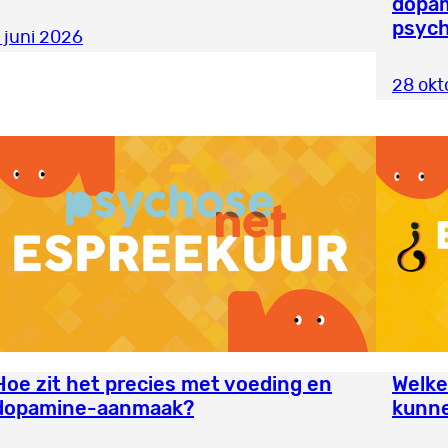
dopam
psyc
1 juni 2026
28 okt
Hoe zit het precies met voeding en
Welke
dopamine-aanmaak?
kunne