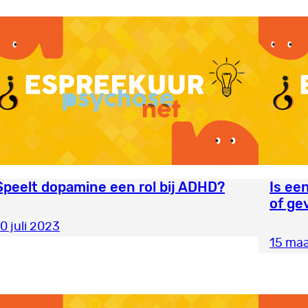
Speelt dopamine een rol bij ADHD?
Is ee
of ge
0 juli 2023
15 maa