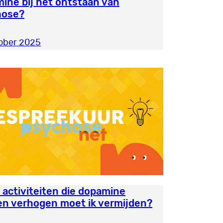
ine bij het ontstaan van
hose?
ober 2025
 activiteiten die dopamine
n verhogen moet ik vermijden?