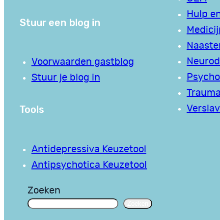
Hulp en
Stuur een blog in
Medici
Naaste
Neurodi
Voorwaarden gastblog
Psycho
Stuur je blog in
Traum
Tools
Verslav
Antidepressiva Keuzetool
Antipsychotica Keuzetool
Zoeken
Zoeken