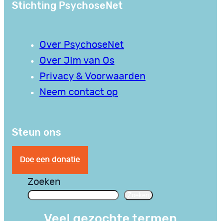
Stichting PsychoseNet
Over PsychoseNet
Over Jim van Os
Privacy & Voorwaarden
Neem contact op
Steun ons
Doe een donatie
Zoeken
Zoeken
Veel gezochte termen