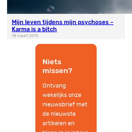
Mijn leven tijdens mijn psychoses –
Karma is a bitch
18 maart 2015
Niets
missen?
Ontvang
wekelijks onze
nieuwsbrief met
de nieuwste
artikelen en