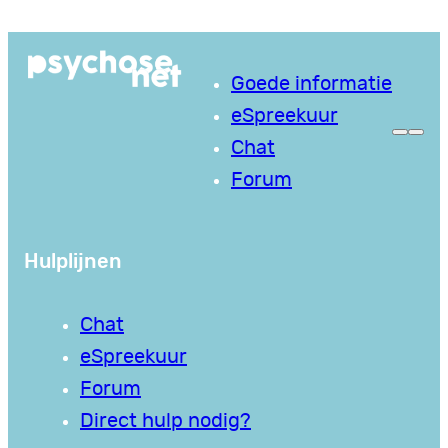
Ga
naar
Goede informatie
de
eSpreekuur
inhoud
Chat
Forum
Hulplijnen
Chat
eSpreekuur
Forum
Direct hulp nodig?