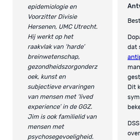
Ant
epidemiologie en
Voorzitter Divisie
Best
Hersenen, UMC Utrecht.
Hij werkt op het
Dop
raakvlak van ‘harde’
dat
breinwetenschap,
anti
gezondheidszorgonderz
mani
oek, kunst en
gest
subjectieve ervaringen
Dit 
van mensen met ‘lived
sym
experience’ in de GGZ.
bek
Jim is ook familielid van
DSS 
mensen met
over
psychosegevoeligheid.