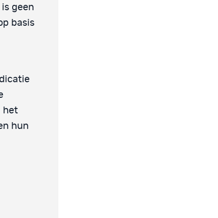
 is geen
op basis
dicatie
e
j het
gen hun