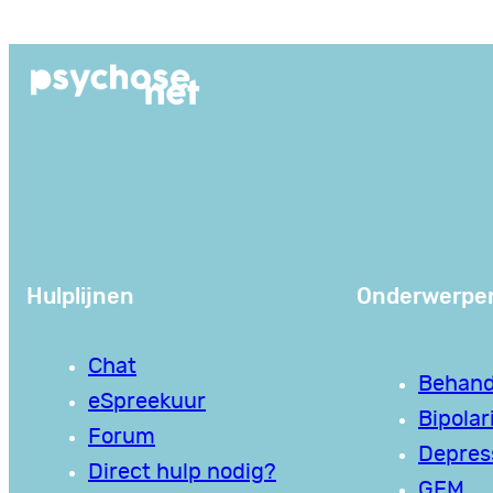
Ga
naar
de
inhoud
Hulplijnen
Onderwerpe
Chat
Behand
eSpreekuur
Bipolari
Forum
Depres
Direct hulp nodig?
GEM