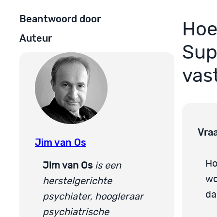
Beantwoord door
Hoe
Auteur
Sup
vas
Vra
Jim van Os
Ho
Jim van Os
is een
wo
herstelgerichte
da
psychiater, hoogleraar
psychiatrische