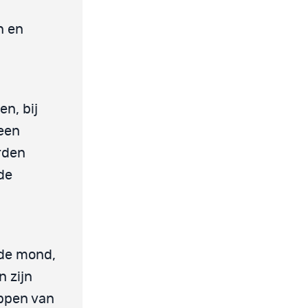
n en
en, bij
een
rden
de
 de mond,
 zijn
oppen van