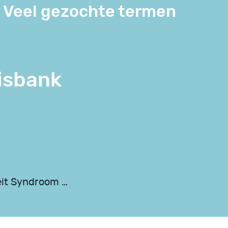
Veel gezochte termen
isbank
eit Syndroom …