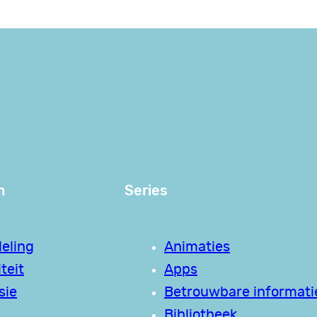
n
Series
eling
Animaties
teit
Apps
sie
Betrouwbare informati
Bibliotheek