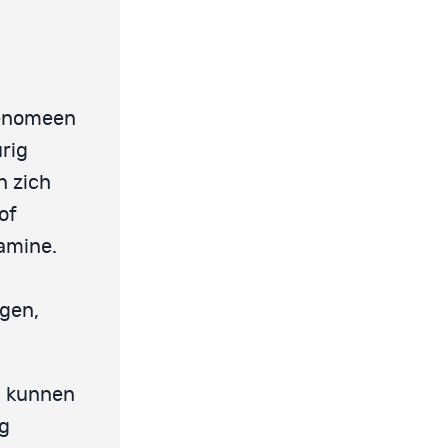
fenomeen
rig
n zich
of
pamine.
gen,
n kunnen
ng