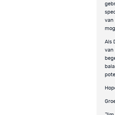
gebr
spec
van 
mog
Als 
van 
bege
bala
pote
Hope
Groe
Jim