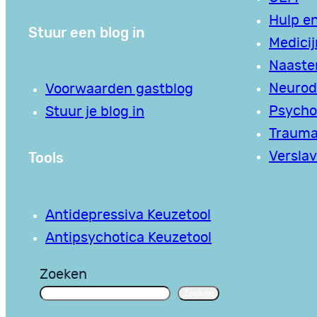
Hulp en
Stuur een blog in
Medici
Naaste
Neurodi
Voorwaarden gastblog
Psycho
Stuur je blog in
Traum
Tools
Verslav
Antidepressiva Keuzetool
Antipsychotica Keuzetool
Zoeken
Zoeken