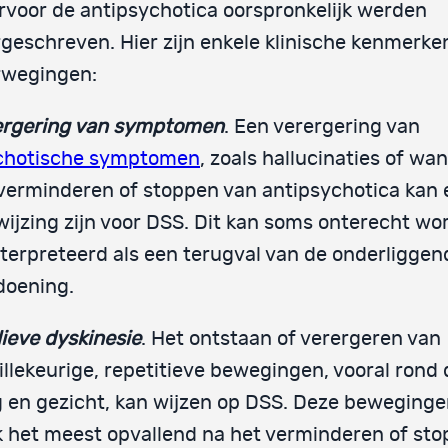
voor de antipsychotica oorspronkelijk werden
geschreven. Hier zijn enkele klinische kenmerke
rwegingen:
ergering van symptomen
. Een verergering van
chotische symptomen
, zoals hallucinaties of wan
verminderen of stoppen van antipsychotica kan 
ijzing zijn voor DSS. Dit kan soms onterecht wo
terpreteerd als een terugval van de onderliggen
doening.
ieve dyskinesie
. Het ontstaan of verergeren van
llekeurige, repetitieve bewegingen, vooral rond
 en gezicht, kan wijzen op DSS. Deze bewegingen
 het meest opvallend na het verminderen of st