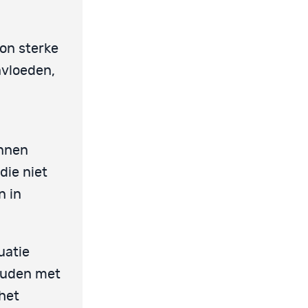
on sterke
nvloeden,
nnen
die niet
n in
uatie
houden met
het