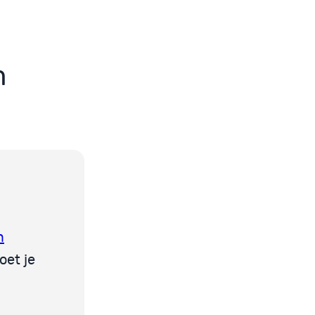
m
m
oet je