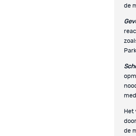
de m
Gev
reac
zoal
Park
Sch
opme
nood
medi
Het 
door
de m