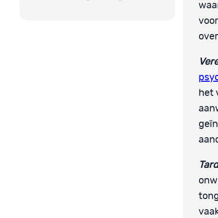
waar
voor
ove
Ver
psy
het 
aanw
geïn
aan
Tard
onwi
tong
vaak