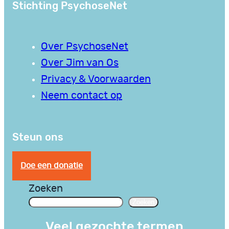
Stichting PsychoseNet
Over PsychoseNet
Over Jim van Os
Privacy & Voorwaarden
Neem contact op
Steun ons
Doe een donatie
Zoeken
Zoeken
Veel gezochte termen