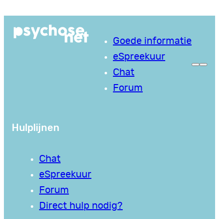
Ga
naar
Goede informatie
de
eSpreekuur
inhoud
Chat
Forum
Hulplijnen
Chat
eSpreekuur
Forum
Direct hulp nodig?