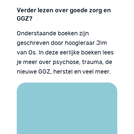
Verder lezen over goede zorg en
GGZ?
Onderstaande boeken zijn
geschreven door hoogleraar Jim
van Os. In deze eerlijke boeken lees
je meer over psychose, trauma, de
nieuwe GGZ, herstel en veel meer.
Trauma begrijpen
We zijn God niet
Psychose begrijpen
Neurodiversiteit
Neurodiversiteit
begrijpen
begrijpen