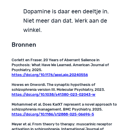
Dopamine is daar een deeltje in.
Niet meer dan dat. Werk aan de
winkel.
Bronnen
Corlett en Fraser. 20 Years of Aberrant Salience in
Psychosis: What Have We Learned. American Journal of
Psychiatry, 2025.
https://doi.org/10.1176/appi.ajp.20240556
Howes en Onwordi. The synaptic hypothesis of
schizophrenia version III. Molecular Psychiatry, 2023.
https://doi.org/10.1038/s41380-023-02043-w
Mohammed et al. Does KarXT represent a novel approach to
schizophrenia management. BMC Psychiatry, 2025.
https://doi.org/10.1186/s12888-025-06696-5
Meyer et al. From theory to therapy: muscarinic receptor
activation in schizophrenia. International Journal of