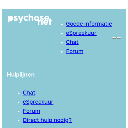
Ga
naar
Goede informatie
de
eSpreekuur
inhoud
Chat
Forum
Hulplijnen
Chat
eSpreekuur
Forum
Direct hulp nodig?