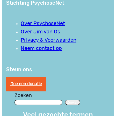
Stichting PsychoseNet
Over PsychoseNet
Over Jim van Os
Privacy & Voorwaarden
Neem contact op
Steun ons
Doe een donatie
Zoeken
Zoeken
Veel gezochte termen