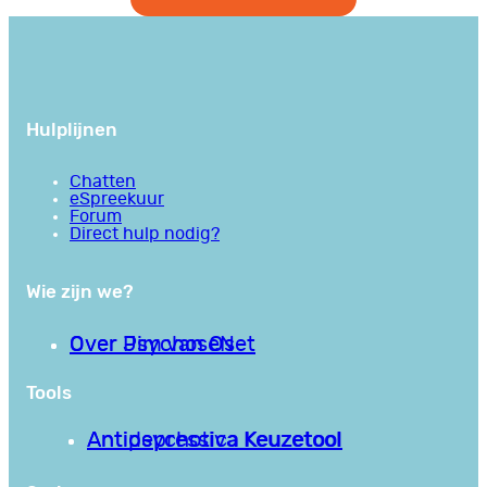
Hulplijnen
Chatten
eSpreekuur
Forum
Direct hulp nodig?
Wie zijn we?
Over PsychoseNet
Over Jim van Os
Tools
Antipsychotica Keuzetool
Antidepressiva Keuzetool