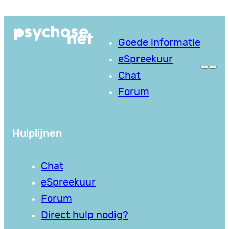
Ga
naar
Goede informatie
de
eSpreekuur
inhoud
Chat
Forum
Hulplijnen
Chat
eSpreekuur
Forum
Direct hulp nodig?