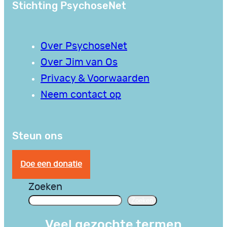
Stichting PsychoseNet
Over PsychoseNet
Over Jim van Os
Privacy & Voorwaarden
Neem contact op
Steun ons
Doe een donatie
Zoeken
Zoeken
Veel gezochte termen