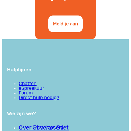
Meld je aan
Hulplijnen
Chatten
eSpreekuur
Forum
Direct hulp nodig?
Wie zijn we?
Over PsychoseNet
Over Jim van Os