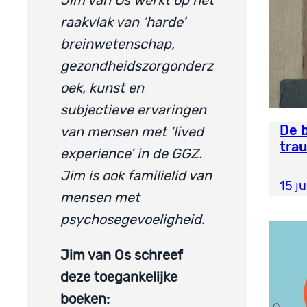
Jim van Os werkt op het
raakvlak van ‘harde’
breinwetenschap,
gezondheidszorgonderz
oek, kunst en
subjectieve ervaringen
De 
van mensen met ‘lived
tra
experience’ in de GGZ.
Jim is ook familielid van
15 j
mensen met
psychosegevoeligheid.
Jim van Os schreef
deze toegankelijke
boeken: