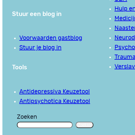
Hulp en
Stuur een blog in
Medici
Naaste
Neurodi
Voorwaarden gastblog
Psycho
Stuur je blog in
Traum
Tools
Verslav
Antidepressiva Keuzetool
Antipsychotica Keuzetool
Zoeken
Zoeken