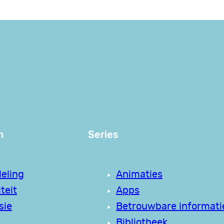
n
Series
eling
Animaties
teit
Apps
sie
Betrouwbare informati
Bibliotheek