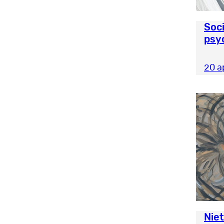
Soci
psy
20 a
Nie