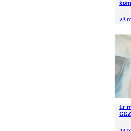
kom
23 m
Er 
GG