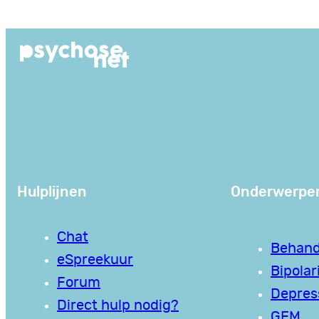
Ga
naar
de
inhoud
Hulplijnen
Onderwerpe
Chat
Behand
eSpreekuur
Bipolari
Forum
Depres
Direct hulp nodig?
GEM