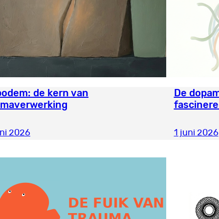
bodem: de kern van
De dopam
umaverwerking
fasciner
uni 2026
1 juni 2026