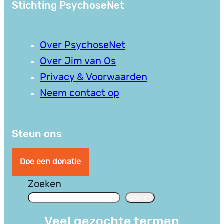
Stichting PsychoseNet
Over PsychoseNet
Over Jim van Os
Privacy & Voorwaarden
Neem contact op
Steun ons
Doe een donatie
Zoeken
Zoeken
Veel gezochte termen