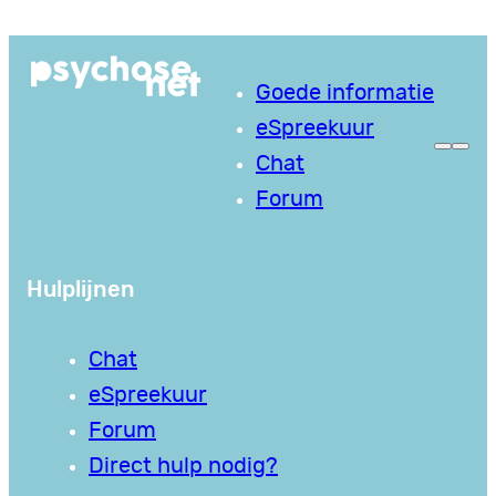
Ga
naar
Goede informatie
de
eSpreekuur
inhoud
Chat
Forum
Hulplijnen
Chat
eSpreekuur
Forum
Direct hulp nodig?