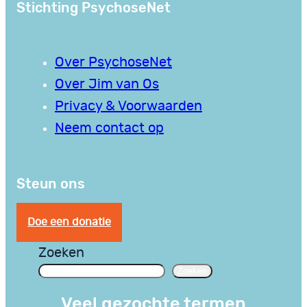
Stichting PsychoseNet
Over PsychoseNet
Over Jim van Os
Privacy & Voorwaarden
Neem contact op
Steun ons
Doe een donatie
Zoeken
Zoeken
Veel gezochte termen