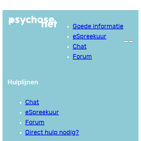
Ga
naar
Goede informatie
de
eSpreekuur
inhoud
Chat
Forum
Hulplijnen
Chat
eSpreekuur
Forum
Direct hulp nodig?