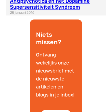
Antipsychotica en het Dopamine
Supersensitiviteit Syndroom
25 januari 2016
Niets
missen?
Ontvang
wekelijks onze
nieuwsbrief met
de nieuwste
artikelen en
blogs in je inbox!