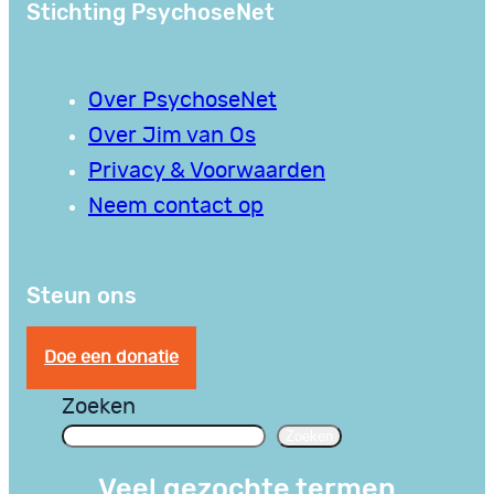
Stichting PsychoseNet
Over PsychoseNet
Over Jim van Os
Privacy & Voorwaarden
Neem contact op
Steun ons
Doe een donatie
Zoeken
Zoeken
Veel gezochte termen