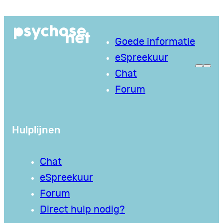
Ga
naar
Goede informatie
de
eSpreekuur
inhoud
Chat
Forum
Hulplijnen
Chat
eSpreekuur
Forum
Direct hulp nodig?