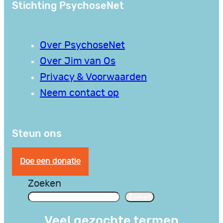
Stichting PsychoseNet
Over PsychoseNet
Over Jim van Os
Privacy & Voorwaarden
Neem contact op
Steun ons
Doe een donatie
Zoeken
Zoeken
Veel gezochte termen