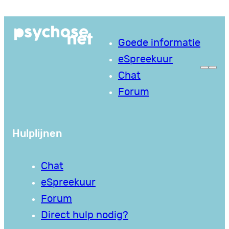
Ga
naar
Goede informatie
de
eSpreekuur
inhoud
Chat
Forum
Hulplijnen
Chat
eSpreekuur
Forum
Direct hulp nodig?