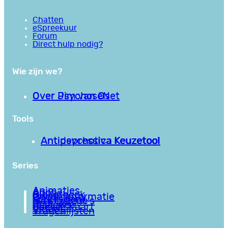
Chatten
eSpreekuur
Forum
Direct hulp nodig?
Wie zijn we?
Over PsychoseNet
Over Jim van Os
Tools
Antipsychotica Keuzetool
Antidepressiva Keuzetool
Series
Animaties
Apps
Bibliotheek
Goede informatie
Kennisbank
Mini college’s
Podcasts
Reviews
Sociale Kaart
Video’s
Vragenlijsten