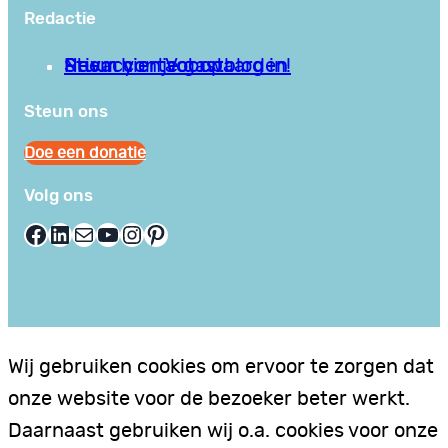
Redactie
Privacy en Voorwaarden
Stuur hier je gastblog in!
Neem contact op
Steun ons
Doe een donatie
Volg ons
Facebook
LinkedIn
E-mail
YouTube
Instagram
Pinterest
Wij gebruiken cookies om ervoor te zorgen dat
onze website voor de bezoeker beter werkt.
Daarnaast gebruiken wij o.a. cookies voor onze