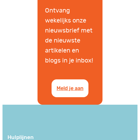
Ontvang
wekelijks onze
nieuwsbrief met
de nieuwste
artikelen en
blogs in je inbox!
Meld je aan
Hulplijnen