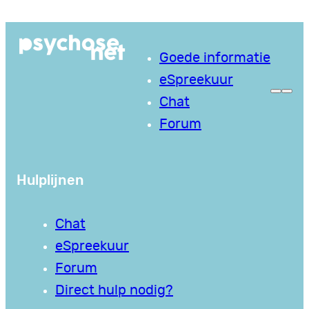
Ga
naar
Goede informatie
de
eSpreekuur
inhoud
Chat
Forum
Hulplijnen
Chat
eSpreekuur
Forum
Direct hulp nodig?