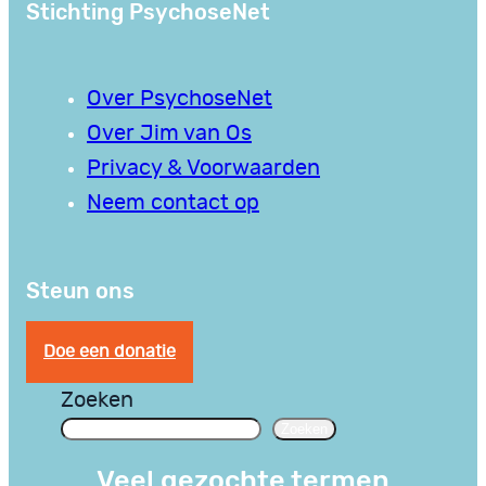
Stichting PsychoseNet
Over PsychoseNet
Over Jim van Os
Privacy & Voorwaarden
Neem contact op
Steun ons
Doe een donatie
Zoeken
Zoeken
Veel gezochte termen