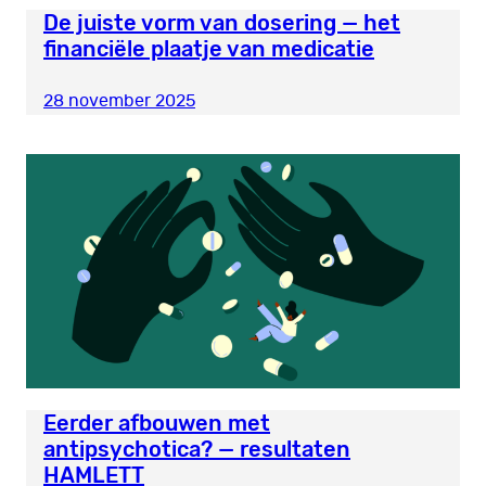
De juiste vorm van dosering — het
financiële plaatje van medicatie
28 november 2025
Eerder afbouwen met
antipsychotica? — resultaten
HAMLETT