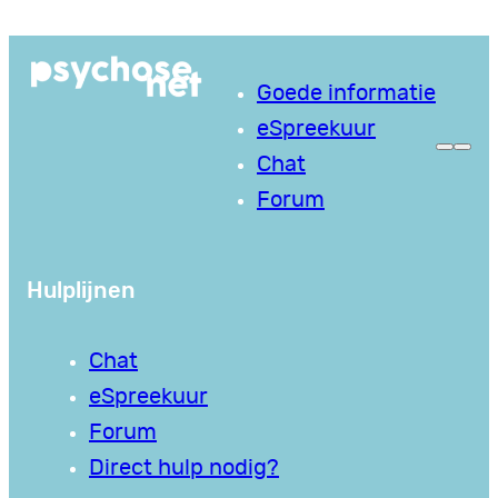
Ga
naar
Goede informatie
de
eSpreekuur
inhoud
Chat
Forum
Hulplijnen
Chat
eSpreekuur
Forum
Direct hulp nodig?