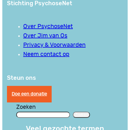
Stichting PsychoseNet
Over PsychoseNet
Over Jim van Os
Privacy & Voorwaarden
Neem contact op
Steun ons
Doe een donatie
Zoeken
Zoeken
Veel gezochte termen