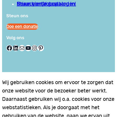
Privacy en Voorwaarden
Stuur hier je gastblog in!
Neem contact op
Steun ons
Doe een donatie
Volg ons
Facebook
LinkedIn
E-mail
YouTube
Instagram
Pinterest
Wij gebruiken cookies om ervoor te zorgen dat
onze website voor de bezoeker beter werkt.
Daarnaast gebruiken wij o.a. cookies voor onze
webstatistieken. Als je doorgaat met het
gebruiken van de website, gaan we ervan uit