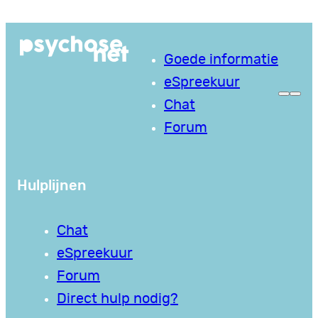
Ga
naar
Goede informatie
de
eSpreekuur
inhoud
Chat
Forum
Hulplijnen
Chat
eSpreekuur
Forum
Direct hulp nodig?