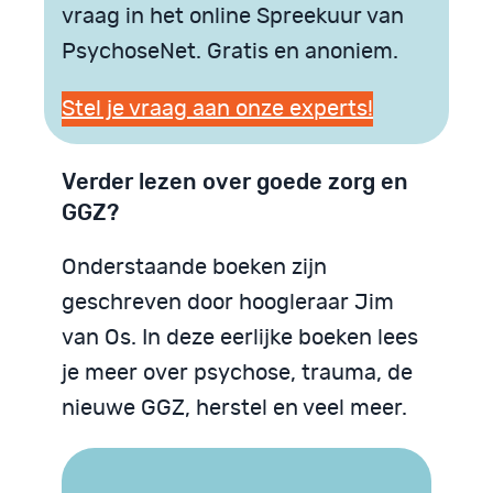
vraag in het online Spreekuur van
PsychoseNet. Gratis en anoniem.
Stel je vraag aan onze experts!
Verder lezen over goede zorg en
GGZ?
Onderstaande boeken zijn
geschreven door hoogleraar Jim
van Os. In deze eerlijke boeken lees
je meer over psychose, trauma, de
nieuwe GGZ, herstel en veel meer.
Trauma begrijpen
We zijn God niet
Psychose begrijpen
Neurodiversiteit
Neurodiversiteit