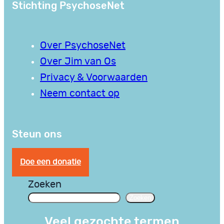
Stichting PsychoseNet
Over PsychoseNet
Over Jim van Os
Privacy & Voorwaarden
Neem contact op
Steun ons
Doe een donatie
Zoeken
Zoeken
Veel gezochte termen