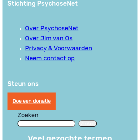
Stichting PsychoseNet
Over PsychoseNet
Over Jim van Os
Privacy & Voorwaarden
Neem contact op
Steun ons
Doe een donatie
Zoeken
Zoeken
Veel gezochte termen