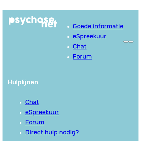
Ga
naar
Goede informatie
de
eSpreekuur
inhoud
Chat
Forum
Hulplijnen
Chat
eSpreekuur
Forum
Direct hulp nodig?