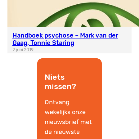
Handboek psychose – Mark van der
Gaag, Tonnie Staring
2 juni 2019
Niets
missen?
Ontvang
wekelijks onze
nieuwsbrief met
de nieuwste