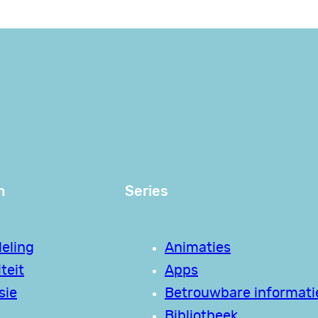
n
Series
eling
Animaties
teit
Apps
sie
Betrouwbare informati
Bibliotheek