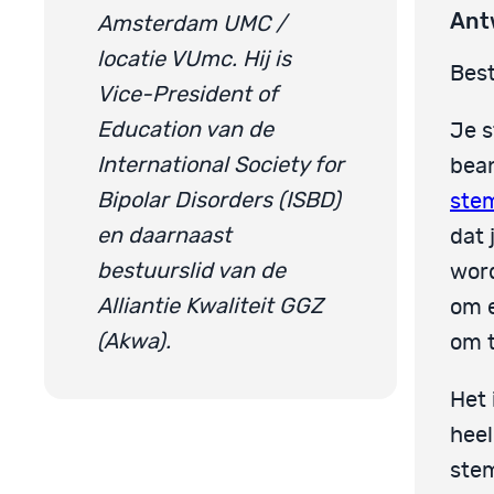
Ant
Amsterdam UMC /
locatie VUmc. Hij is
Best
Vice-President of
Education van de
Je s
International Society for
bean
Bipolar Disorders (ISBD)
ste
en daarnaast
dat 
bestuurslid van de
word
Alliantie Kwaliteit GGZ
om e
(Akwa).
om t
Het 
heel
stem