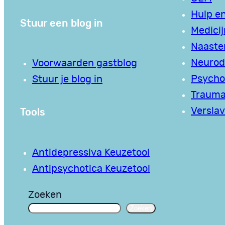
Hulp en
Stuur een blog in
Medici
Naaste
Neurodi
Voorwaarden gastblog
Psycho
Stuur je blog in
Traum
Tools
Verslav
Antidepressiva Keuzetool
Antipsychotica Keuzetool
Zoeken
Zoeken