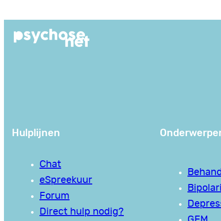
Ga
naar
de
inhoud
Hulplijnen
Onderwerpe
Chat
Behand
eSpreekuur
Bipolari
Forum
Depres
Direct hulp nodig?
GEM