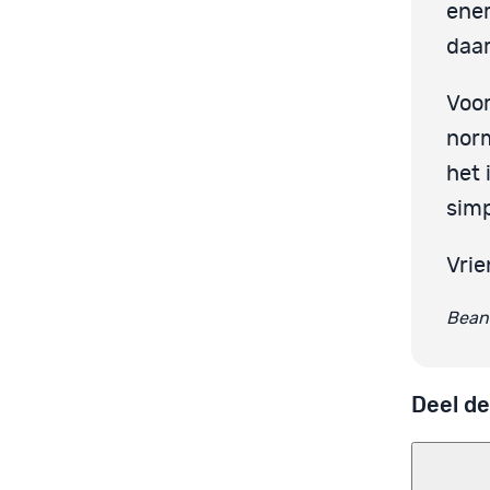
ener
daar
Voor
norm
het 
simp
Vrie
Bean
Deel de