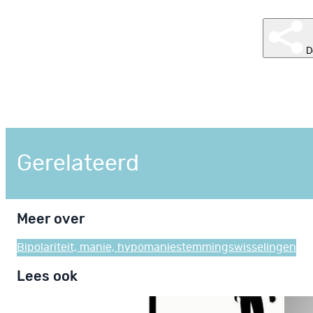
D
Gerelateerd
Meer over
Bipolariteit, manie, hypomanie
stemmingswisselingen
Lees ook