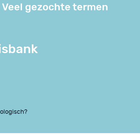
Veel gezochte termen
isbank
ologisch?