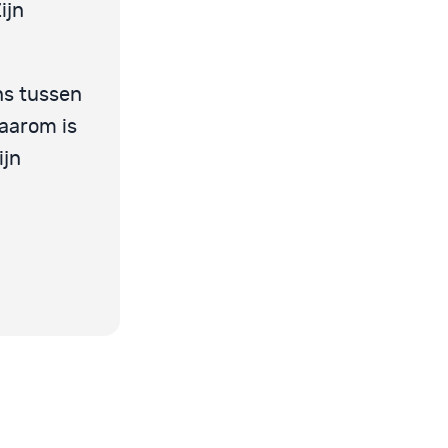
ijn
ns tussen
Daarom is
ijn