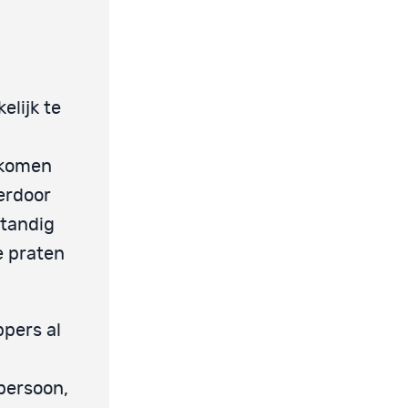
elijk te
orkomen
 erdoor
standig
e praten
pers al
persoon,