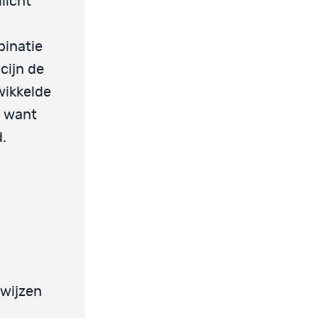
licht
binatie
cijn de
wikkelde
, want
.
 wijzen