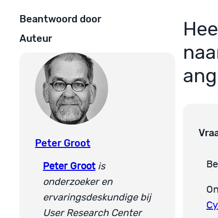
Beantwoord door
Hee
Auteur
naa
ang
Vra
Peter Groot
Be
Peter Groot
is
onderzoeker en
On
ervaringsdeskundige bij
Cy
User Research Center