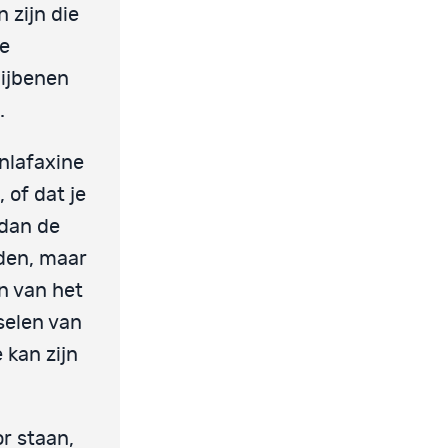
 zijn die
de
bijbenen
.
nlafaxine
 of dat je
 dan de
rden, maar
n van het
selen van
 kan zijn
or staan,