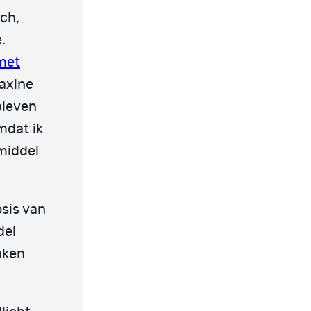
ch,
.
met
axine
bleven
mdat ik
middel
osis van
del
nken