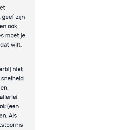
et
 geef zijn
gen ook
es moet je
dat wilt,
rbij niet
 snelheid
nen,
llerlei
ok (een
en. Als
tstoornis