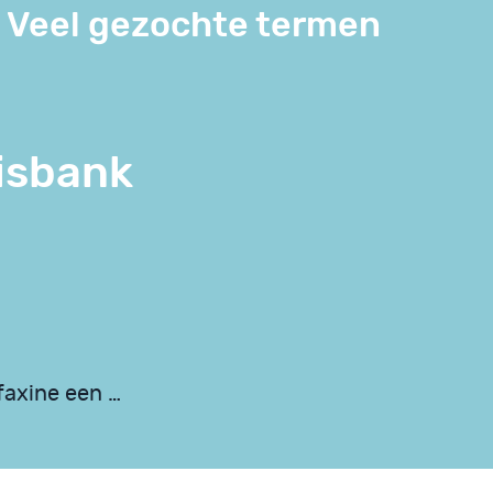
Veel gezochte termen
isbank
faxine een …