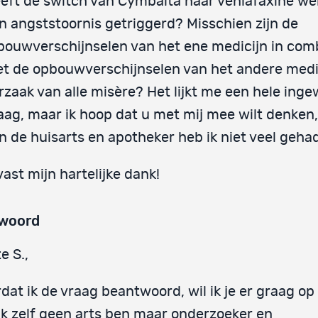
eft de switch van Cymbalta naar venlafaxine wel
n angststoornis getriggerd? Misschien zijn de
bouwverschijnselen van het ene medicijn in com
t de opbouwverschijnselen van het andere medi
rzaak van alle misère? Het lijkt me een hele inge
aag, maar ik hoop dat u met mij mee wilt denken
n de huisarts en apotheker heb ik niet veel gehad
vast mijn hartelijke dank!
woord
e S.,
dat ik de vraag beantwoord, wil ik je er graag op
ik zelf geen arts ben maar onderzoeker en