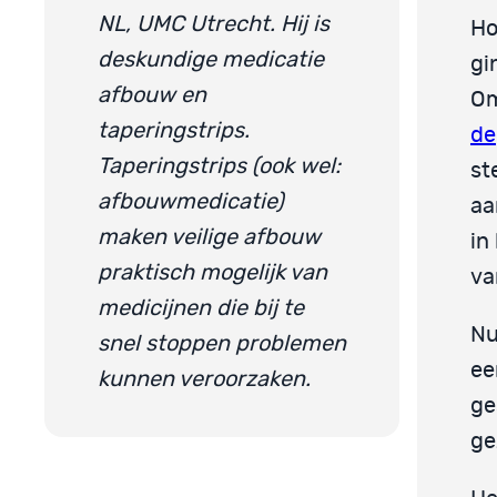
NL, UMC Utrecht. Hij is
Ho
deskundige medicatie
gi
afbouw en
Om
taperingstrips.
de
Taperingstrips (ook wel:
st
afbouwmedicatie)
aa
maken veilige afbouw
in
praktisch mogelijk van
va
medicijnen die bij te
Nu
snel stoppen problemen
ee
kunnen veroorzaken.
ge
ge