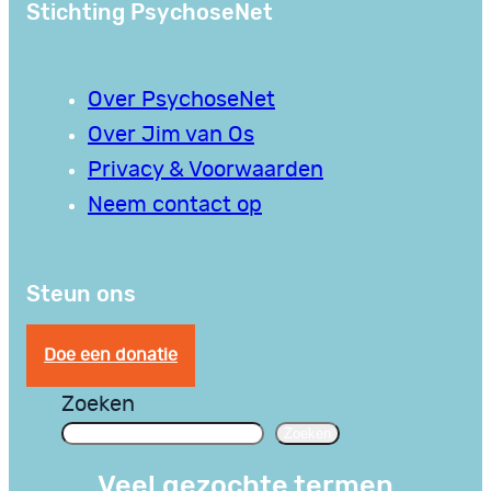
Stichting PsychoseNet
Over PsychoseNet
Over Jim van Os
Privacy & Voorwaarden
Neem contact op
Steun ons
Doe een donatie
Zoeken
Zoeken
Veel gezochte termen