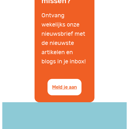
missen?
Ontvang
wekelijks onze
nieuwsbrief met
de nieuwste
artikelen en
blogs in je inbox!
Meld je aan