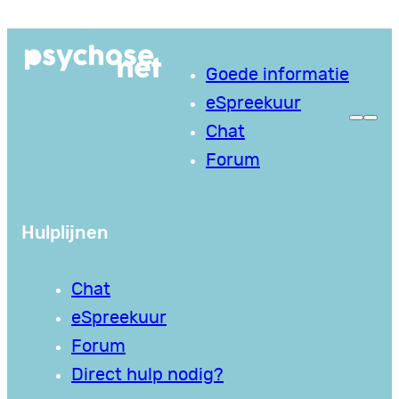
Ga
naar
Goede informatie
de
eSpreekuur
inhoud
Chat
Forum
Hulplijnen
Chat
eSpreekuur
Forum
Direct hulp nodig?