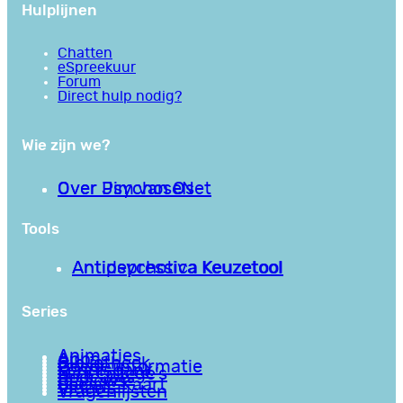
Hulplijnen
Chatten
eSpreekuur
Forum
Direct hulp nodig?
Wie zijn we?
Over PsychoseNet
Over Jim van Os
Tools
Antipsychotica Keuzetool
Antidepressiva Keuzetool
Series
Animaties
Apps
Bibliotheek
Goede informatie
Kennisbank
Mini college’s
Podcasts
Reviews
Sociale Kaart
Video’s
Vragenlijsten