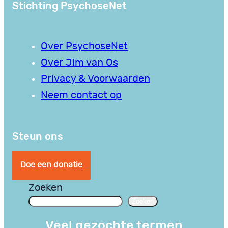
Stichting PsychoseNet
Over PsychoseNet
Over Jim van Os
Privacy & Voorwaarden
Neem contact op
Steun ons
Doe een donatie
Zoeken
Zoeken
Veel gezochte termen