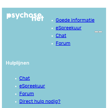
Ga
naar
Goede informatie
de
eSpreekuur
inhoud
Chat
Forum
Hulplijnen
Chat
eSpreekuur
Forum
Direct hulp nodig?