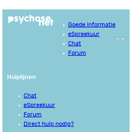
Ga
naar
Goede informatie
de
eSpreekuur
inhoud
Chat
Forum
Hulplijnen
Chat
eSpreekuur
Forum
Direct hulp nodig?