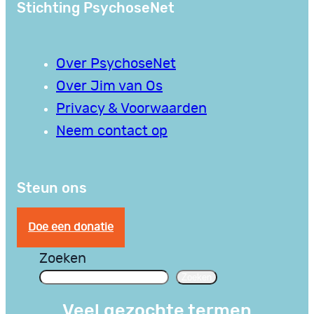
Stichting PsychoseNet
Over PsychoseNet
Over Jim van Os
Privacy & Voorwaarden
Neem contact op
Steun ons
Doe een donatie
Zoeken
Zoeken
Veel gezochte termen