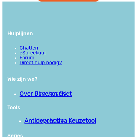
Hulplijnen
Chatten
eSpreekuur
Forum
Direct hulp nodig?
Wie zijn we?
Over PsychoseNet
Over Jim van Os
Tools
Antipsychotica Keuzetool
Antidepressiva Keuzetool
Series