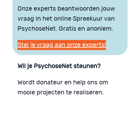
Onze experts beantwoorden jouw
vraag in het online Spreekuur van
PsychoseNet. Gratis en anoniem.
Stel je vraag aan onze experts!
Wil je PsychoseNet steunen?
Wordt donateur en help ons om
mooie projecten te realiseren.
PsychoseNet zoekt donateurs
Steunen is eenvoudig
Een bescheiden donatie maakt al verschil