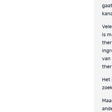
gaat
kana
Vele
is m
ther
ingr
van 
ther
Het 
zoek
Maar
and