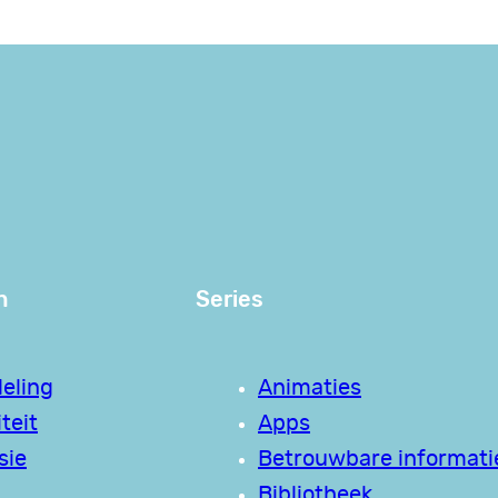
n
Series
eling
Animaties
teit
Apps
sie
Betrouwbare informati
Bibliotheek