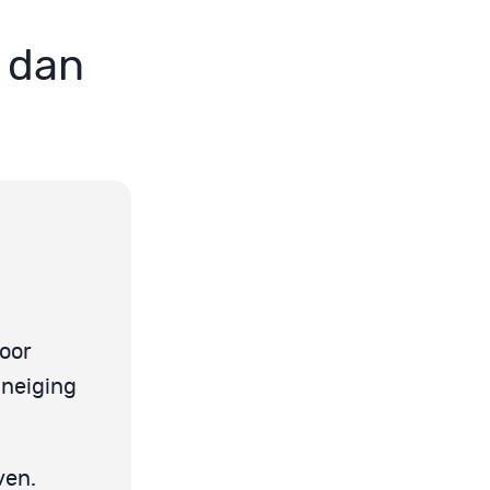
 dan
voor
 neiging
ven.