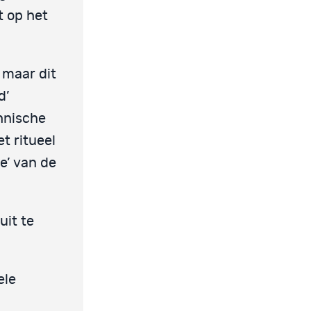
t op het
 maar dit
d’
chnische
t ritueel
e’ van de
uit te
ele