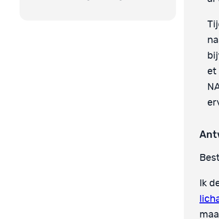
Ti
na
bi
et
NA
er
Ant
Best
Ik d
lic
maar