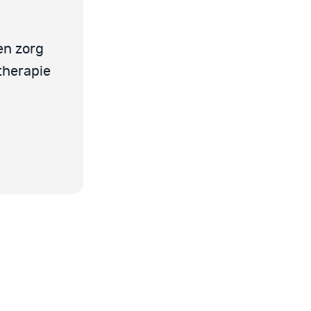
en zorg
 therapie