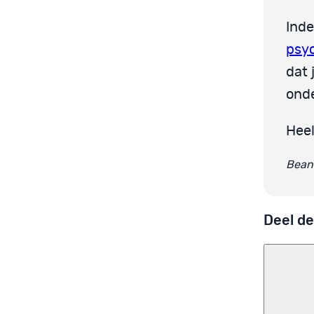
Inde
psy
dat 
ond
Heel
Beant
Deel de