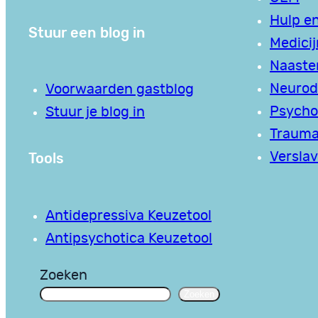
Hulp en
Stuur een blog in
Medici
Naaste
Neurodi
Voorwaarden gastblog
Psycho
Stuur je blog in
Traum
Tools
Verslav
Antidepressiva Keuzetool
Antipsychotica Keuzetool
Zoeken
Zoeken