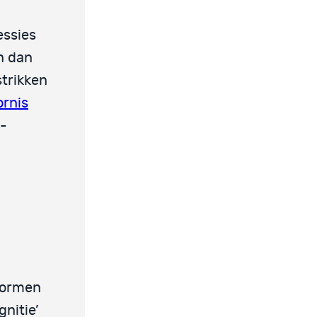
essies
an dan
strikken
ornis
e-
 vormen
nitie’