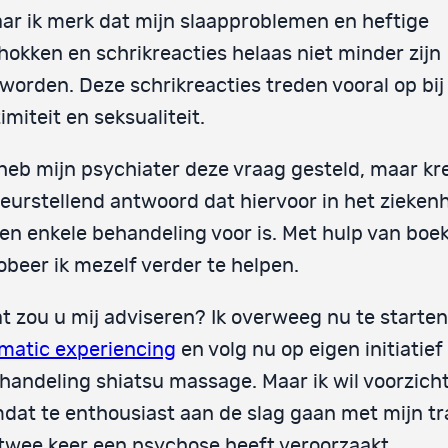
ar ik merk dat mijn slaapproblemen en heftige
hokken en schrikreacties helaas niet minder zijn
worden. Deze schrikreacties treden vooral op bij
timiteit en seksualiteit.
 heb mijn psychiater deze vraag gesteld, maar kr
leurstellend antwoord dat hiervoor in het zieken
en enkele behandeling voor is. Met hulp van boe
obeer ik mezelf verder te helpen.
t zou u mij adviseren? Ik overweeg nu te starte
matic experiencing
en volg nu op eigen initiatief
handeling shiatsu massage. Maar ik wil voorzichti
dat te enthousiast aan de slag gaan met mijn t
 twee keer een psychose heeft veroorzaakt.