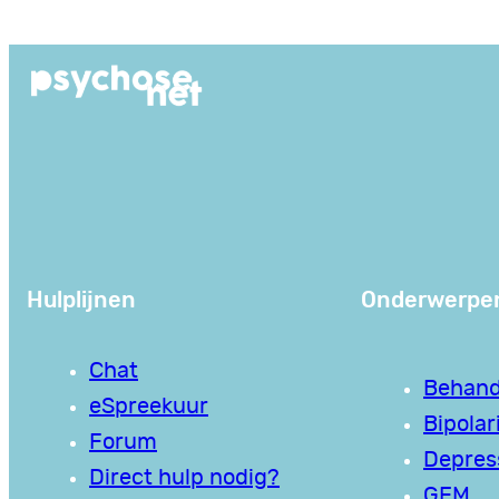
Ga
naar
de
inhoud
Hulplijnen
Onderwerpe
Chat
Behand
eSpreekuur
Bipolari
Forum
Depres
Direct hulp nodig?
GEM