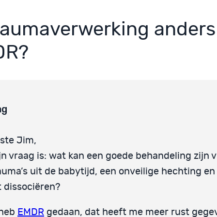
traumaverwerking anders
DR?
ag
ste Jim,
jn vraag is: wat kan een goede behandeling zijn 
auma’s uit de babytijd, een onveilige hechting en
t dissociëren?
 heb
EMDR
gedaan, dat heeft me meer rust gege