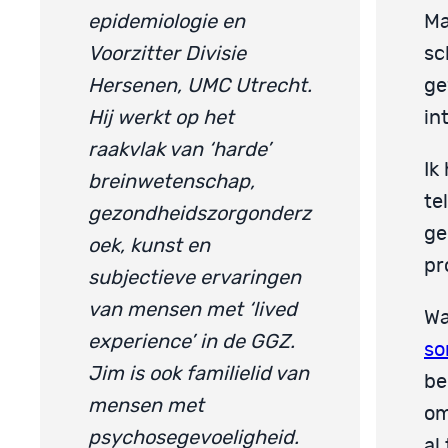
epidemiologie en
Ma
Voorzitter Divisie
sc
Hersenen, UMC Utrecht.
ge
Hij werkt op het
in
raakvlak van ‘harde’
Ik
breinwetenschap,
te
gezondheidszorgonderz
ge
oek, kunst en
pr
subjectieve ervaringen
van mensen met ‘lived
Wa
experience’ in de GGZ.
so
Jim is ook familielid van
be
mensen met
om
psychosegevoeligheid.
al