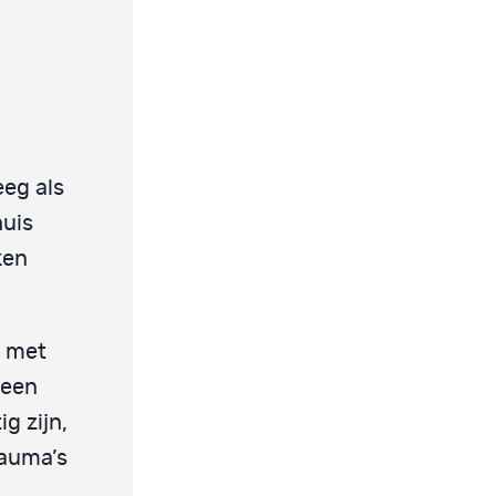
eeg als
huis
ken
n met
 een
g zijn,
rauma’s