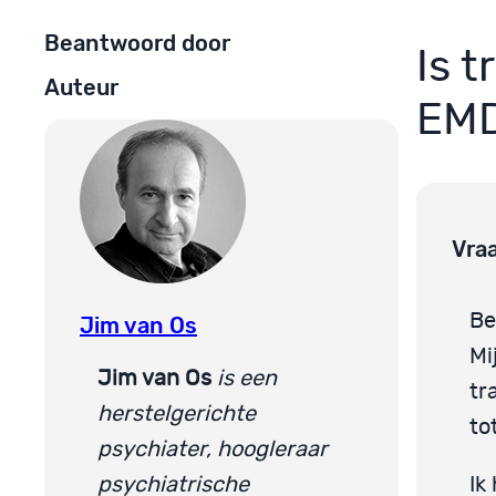
Beantwoord door
Is 
Auteur
EM
Vra
Be
Jim van Os
Mi
Jim van Os
is een
tr
herstelgerichte
to
psychiater, hoogleraar
psychiatrische
Ik