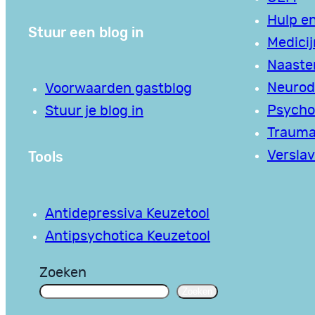
Hulp en
Stuur een blog in
Medici
Naaste
Neurodi
Voorwaarden gastblog
Psycho
Stuur je blog in
Traum
Tools
Verslav
Antidepressiva Keuzetool
Antipsychotica Keuzetool
Zoeken
Zoeken