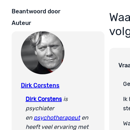
Beantwoord door
Waa
Auteur
vol
Vra
Ge
Dirk Corstens
Dirk Corstens
is
Ik
psychiater
st
en
psychotherapeut
en
Wa
heeft veel ervaring met