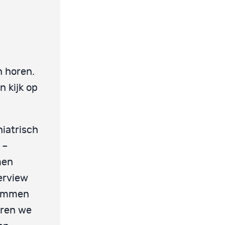
n horen.
n kijk op
iatrisch
 –
men
erview
stemmen
eren we