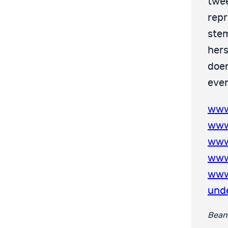
twe
rep
ste
hers
doen
eve
www
www
www.
www
www
und
Beant