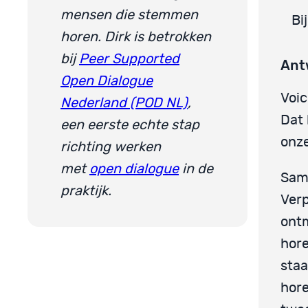
mensen die stemmen
Bi
horen. Dirk is betrokken
bij
Peer Supported
Ant
Open Dialogue
Voic
Nederland (POD NL)
,
Dat 
een eerste echte stap
onz
richting werken
met
open dialogue
in de
Same
praktijk.
Ver
ont
hore
staa
hore