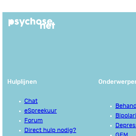
Ga
naar
de
inhoud
Hulplijnen
Onderwerpe
Chat
Behand
eSpreekuur
Bipolari
Forum
Depres
Direct hulp nodig?
GEM