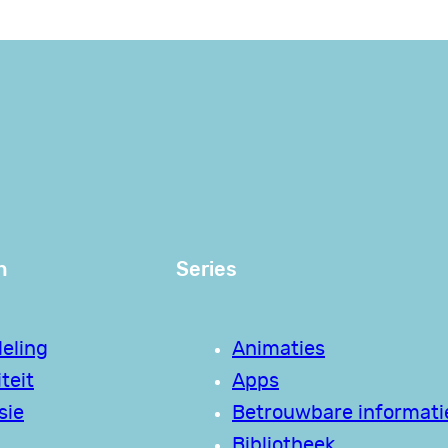
n
Series
eling
Animaties
teit
Apps
sie
Betrouwbare informati
Bibliotheek