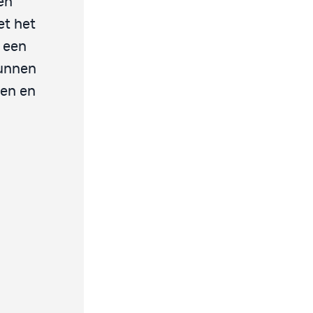
en
t het
 een
kunnen
men en