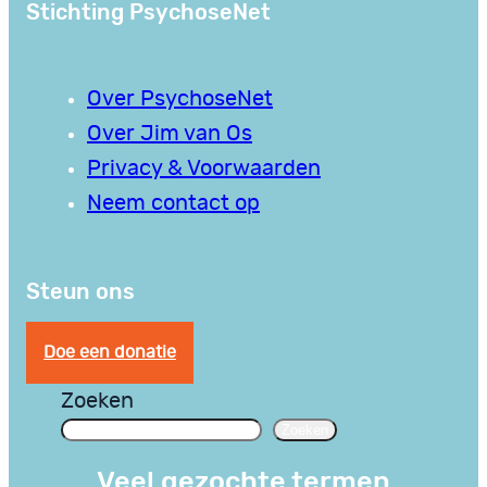
Stichting PsychoseNet
Over PsychoseNet
Over Jim van Os
Privacy & Voorwaarden
Neem contact op
Steun ons
Doe een donatie
Zoeken
Zoeken
Veel gezochte termen