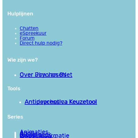
Hulplijnen
Chatten
eSpreekuur
Forum
Direct hulp nodig?
Wie zijn we?
Over PsychoseNet
Over Jim van Os
Tools
Antipsychotica Keuzetool
Antidepressiva Keuzetool
Series
Animaties
Apps
Bibliotheek
Goede informatie
Kennisbank