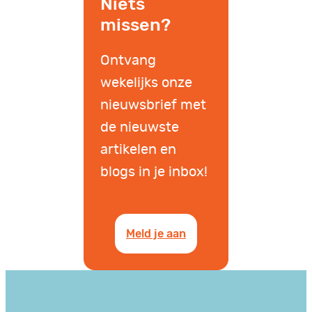
Niets
missen?
Ontvang
wekelijks onze
nieuwsbrief met
de nieuwste
artikelen en
blogs in je inbox!
Meld je aan