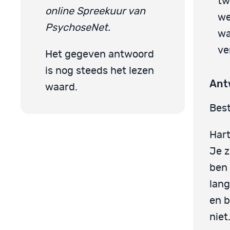
tw
online Spreekuur van
we
PsychoseNet.
wa
ve
Het gegeven antwoord
is nog steeds het lezen
Ant
waard.
Best
Hart
Je z
ben 
lang
en b
niet