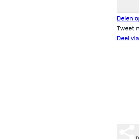
Delen o
Tweet n
Deel vi
D