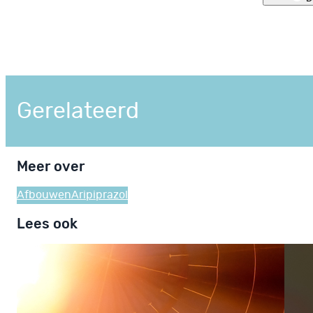
Gerelateerd
Meer over
Afbouwen
Aripiprazol
Lees ook