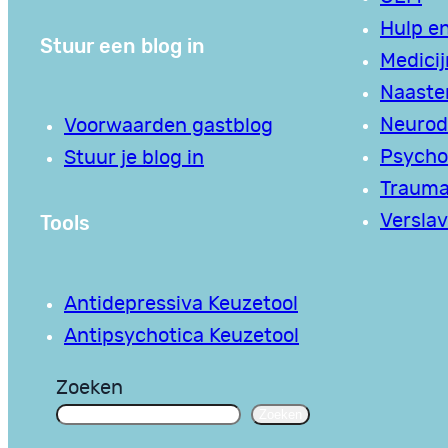
Hulp en
Stuur een blog in
Medici
Naaste
Neurodi
Voorwaarden gastblog
Psycho
Stuur je blog in
Traum
Tools
Verslav
Antidepressiva Keuzetool
Antipsychotica Keuzetool
Zoeken
Zoeken