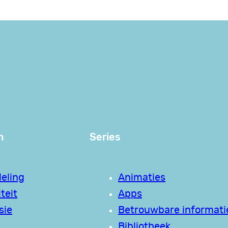
n
Series
eling
Animaties
teit
Apps
sie
Betrouwbare informati
Bibliotheek