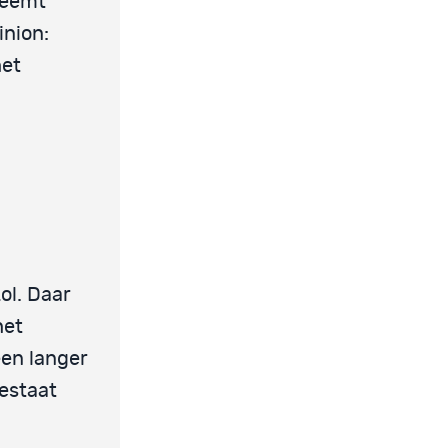
neemt
inion:
het
ol. Daar
het
een langer
estaat