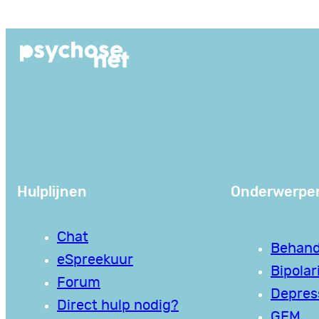
Ga
naar
de
inhoud
Hulplijnen
Onderwerpe
Chat
Behand
eSpreekuur
Bipolari
Forum
Depres
Direct hulp nodig?
GEM