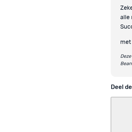
Zeke
alle
Suc
met 
Deze 
Beant
Deel de