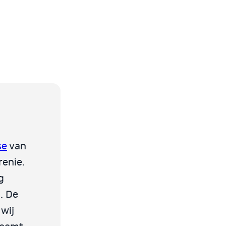
se
van
renie.
g
. De
wij