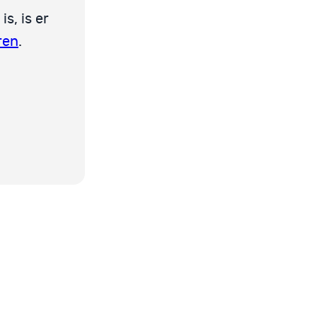
is, is er
ren
.