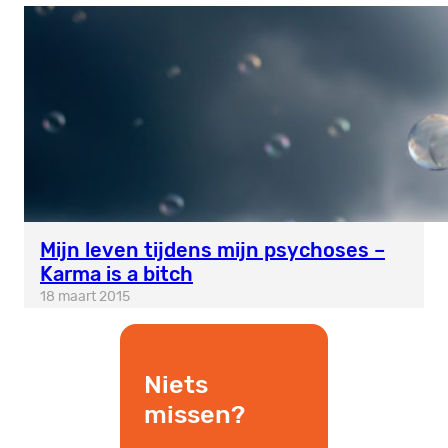
Mijn leven tijdens mijn psychoses –
Karma is a bitch
18 maart 2015
Niets
missen?