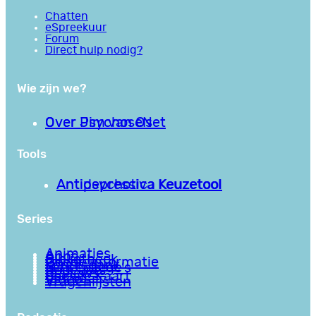
Chatten
eSpreekuur
Forum
Direct hulp nodig?
Wie zijn we?
Over PsychoseNet
Over Jim van Os
Tools
Antipsychotica Keuzetool
Antidepressiva Keuzetool
Series
Animaties
Apps
Bibliotheek
Goede informatie
Kennisbank
Mini college’s
Podcasts
Reviews
Sociale Kaart
Video’s
Vragenlijsten