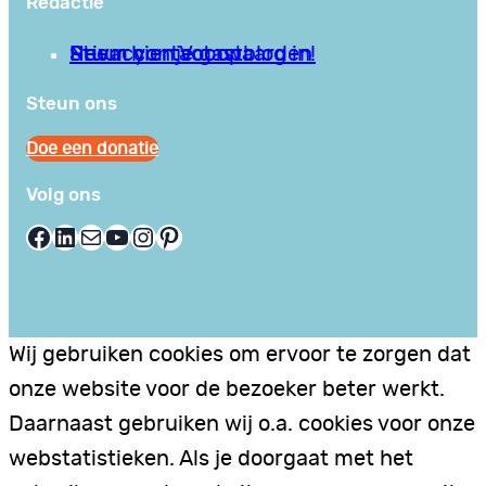
Redactie
Privacy en Voorwaarden
Stuur hier je gastblog in!
Neem contact op
Steun ons
Doe een donatie
Volg ons
Facebook
LinkedIn
E-mail
YouTube
Instagram
Pinterest
Wij gebruiken cookies om ervoor te zorgen dat
onze website voor de bezoeker beter werkt.
Daarnaast gebruiken wij o.a. cookies voor onze
webstatistieken. Als je doorgaat met het