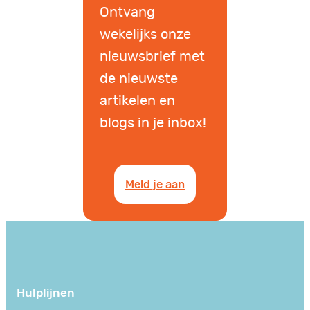
Ontvang
wekelijks onze
nieuwsbrief met
de nieuwste
artikelen en
blogs in je inbox!
Meld je aan
Hulplijnen