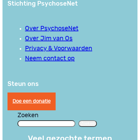
Stichting PsychoseNet
Over PsychoseNet
Over Jim van Os
Privacy & Voorwaarden
Neem contact op
Steun ons
Doe een donatie
Zoeken
Zoeken
Veel gezochte termen