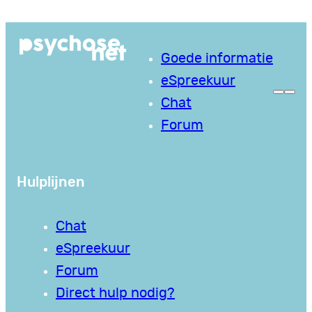
Ga
naar
Goede informatie
de
eSpreekuur
inhoud
Chat
Forum
Hulplijnen
Chat
eSpreekuur
Forum
Direct hulp nodig?