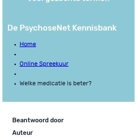
De PsychoseNet Kennisbank
Home
Online Spreekuur
Welke medicatie is beter?
Beantwoord door
Auteur