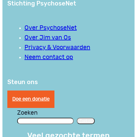
Stichting PsychoseNet
Over PsychoseNet
Over Jim van Os
Privacy & Voorwaarden
Neem contact op
Steun ons
Doe een donatie
Zoeken
Zoeken
Veel gezochte termen