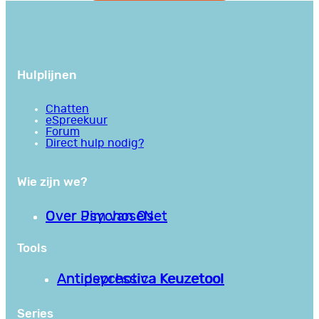
Hulplijnen
Chatten
eSpreekuur
Forum
Direct hulp nodig?
Wie zijn we?
Over PsychoseNet
Over Jim van Os
Tools
Antipsychotica Keuzetool
Antidepressiva Keuzetool
Series