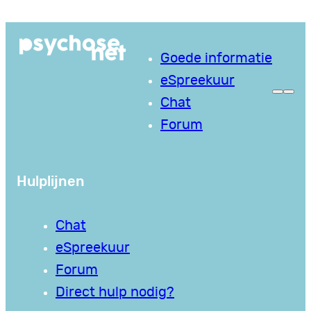
Ga
naar
Goede informatie
de
eSpreekuur
inhoud
Chat
Forum
Hulplijnen
Chat
eSpreekuur
Forum
Direct hulp nodig?