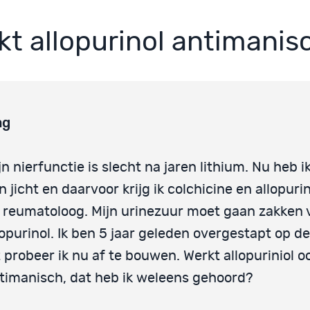
kt allopurinol antimanis
ag
jn nierfunctie is slecht na jaren lithium. Nu heb ik
n jicht en daarvoor krijg ik colchicine en allopuri
 reumatoloog. Mijn urinezuur moet gaan zakken 
lopurinol. Ik ben 5 jaar geleden overgestapt op d
t probeer ik nu af te bouwen. Werkt allopuriniol o
timanisch, dat heb ik weleens gehoord?