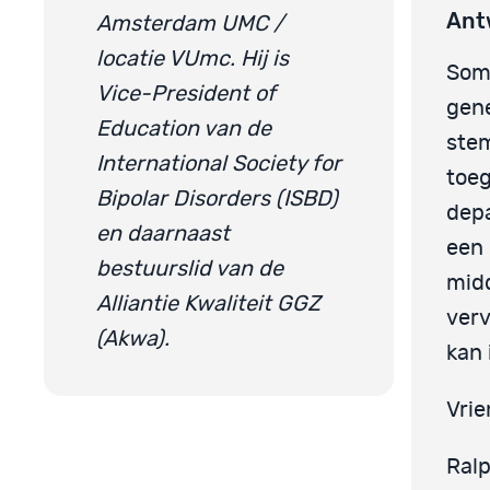
Ant
Amsterdam UMC /
locatie VUmc. Hij is
Som
Vice-President of
gene
Education van de
stem
International Society for
toeg
Bipolar Disorders (ISBD)
dep
en daarnaast
een 
bestuurslid van de
midd
Alliantie Kwaliteit GGZ
verv
(Akwa).
kan 
Vrie
Ral