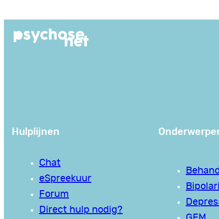
Ga
naar
de
inhoud
Hulplijnen
Onderwerpe
Chat
Behand
eSpreekuur
Bipolari
Forum
Depres
Direct hulp nodig?
GEM