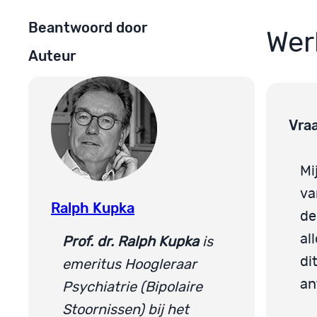
Beantwoord door
Wer
Auteur
Vra
Mi
va
Ralph Kupka
de
al
Prof. dr. Ralph Kupka
is
di
emeritus Hoogleraar
an
Psychiatrie (Bipolaire
Stoornissen) bij het