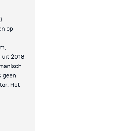
)
en op
d
um,
 uit 2018
timanisch
s geen
tor. Het