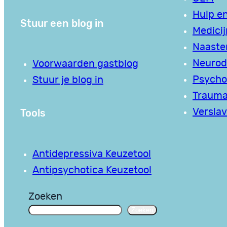
Hulp en
Stuur een blog in
Medici
Naaste
Neurodi
Voorwaarden gastblog
Psycho
Stuur je blog in
Traum
Tools
Verslav
Antidepressiva Keuzetool
Antipsychotica Keuzetool
Zoeken
Zoeken