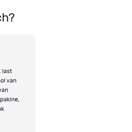
ch?
 last
nol van
van
epakine,
ok