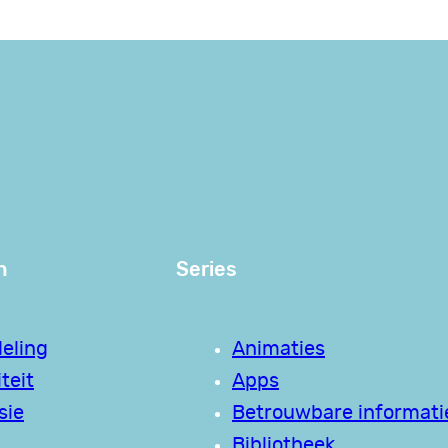
n
Series
eling
Animaties
teit
Apps
sie
Betrouwbare informati
Bibliotheek