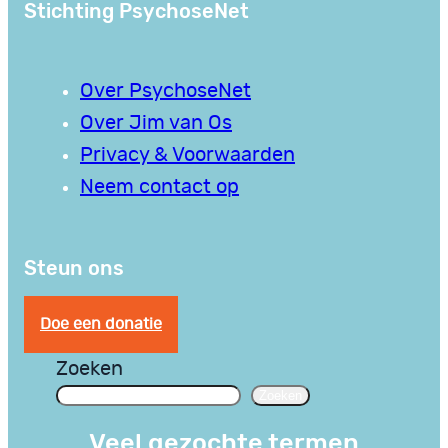
Stichting PsychoseNet
Over PsychoseNet
Over Jim van Os
Privacy & Voorwaarden
Neem contact op
Steun ons
Doe een donatie
Zoeken
Zoeken
Veel gezochte termen