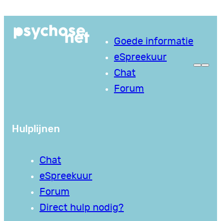
Ga
naar
Goede informatie
de
eSpreekuur
inhoud
Chat
Forum
Hulplijnen
Chat
eSpreekuur
Forum
Direct hulp nodig?