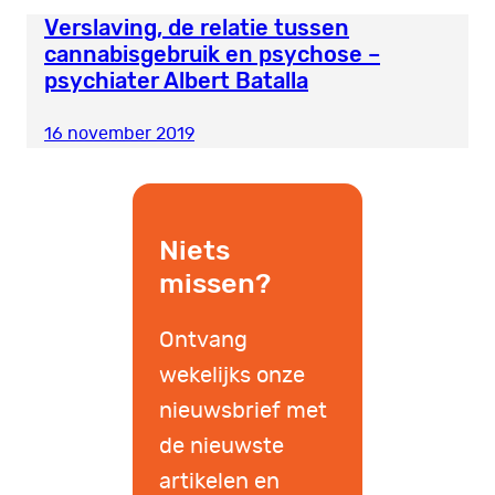
Verslaving, de relatie tussen
cannabisgebruik en psychose –
psychiater Albert Batalla
16 november 2019
Niets
missen?
Ontvang
wekelijks onze
nieuwsbrief met
de nieuwste
artikelen en