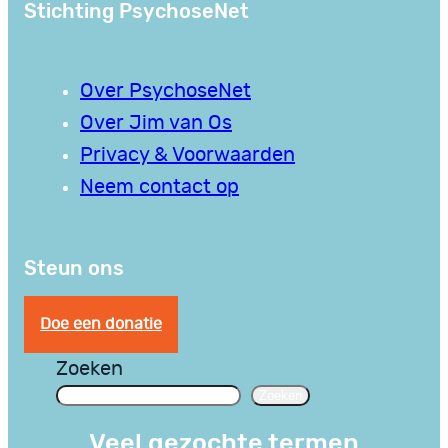
Stichting PsychoseNet
Over PsychoseNet
Over Jim van Os
Privacy & Voorwaarden
Neem contact op
Steun ons
Doe een donatie
Zoeken
Zoeken
Veel gezochte termen