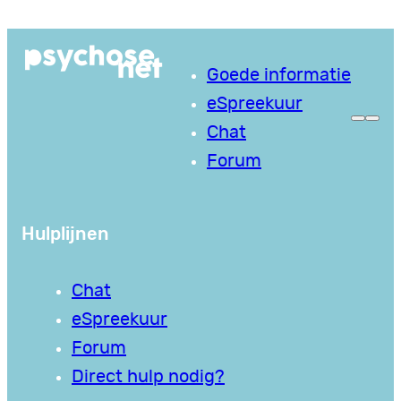
Ga
naar
Goede informatie
de
eSpreekuur
inhoud
Chat
Forum
Hulplijnen
Chat
eSpreekuur
Forum
Direct hulp nodig?