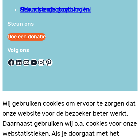
Privacy en Voorwaarden
Stuur hier je gastblog in!
Neem contact op
Steun ons
Doe een donatie
Volg ons
Facebook
LinkedIn
E-mail
YouTube
Instagram
Pinterest
Wij gebruiken cookies om ervoor te zorgen dat
onze website voor de bezoeker beter werkt.
Daarnaast gebruiken wij o.a. cookies voor onze
webstatistieken. Als je doorgaat met het