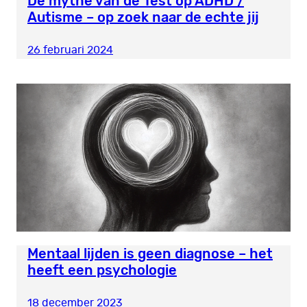
De mythe van de Test op ADHD /
Autisme – op zoek naar de echte jij
26 februari 2024
Mentaal lijden is geen diagnose – het
heeft een psychologie
18 december 2023