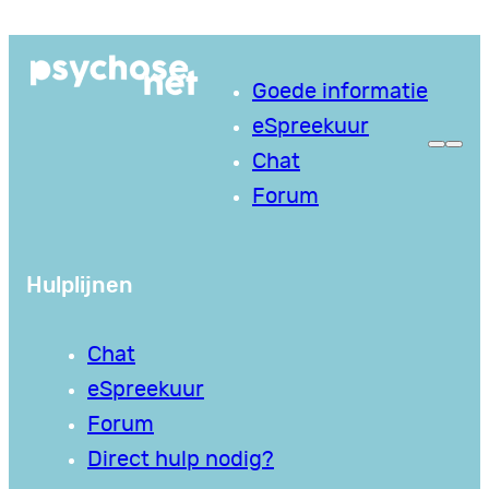
Ga
naar
Goede informatie
de
eSpreekuur
inhoud
Chat
Forum
Hulplijnen
Chat
eSpreekuur
Forum
Direct hulp nodig?