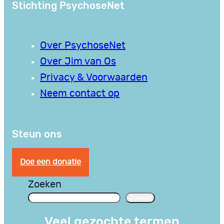
Stichting PsychoseNet
Over PsychoseNet
Over Jim van Os
Privacy & Voorwaarden
Neem contact op
Steun ons
Doe een donatie
Zoeken
Zoeken
Veel gezochte termen