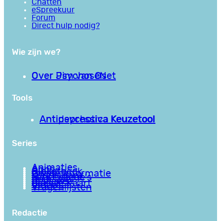
Chatten
eSpreekuur
Forum
Direct hulp nodig?
Wie zijn we?
Over PsychoseNet
Over Jim van Os
Tools
Antipsychotica Keuzetool
Antidepressiva Keuzetool
Series
Animaties
Apps
Bibliotheek
Goede informatie
Kennisbank
Mini college’s
Podcasts
Reviews
Sociale Kaart
Video’s
Vragenlijsten
Redactie