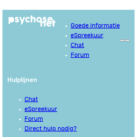
Ga
naar
Goede informatie
de
eSpreekuur
inhoud
Chat
Forum
Hulplijnen
Chat
eSpreekuur
Forum
Direct hulp nodig?