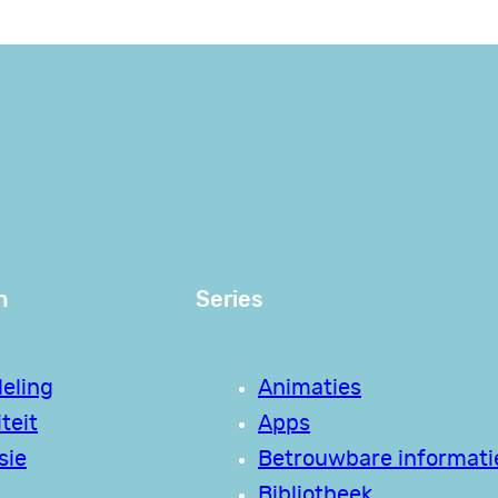
n
Series
eling
Animaties
teit
Apps
sie
Betrouwbare informati
Bibliotheek