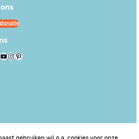
 ons
donatie
ons
YouTube
Instagram
Pinterest
aast gebruiken wij o.a. cookies voor onze