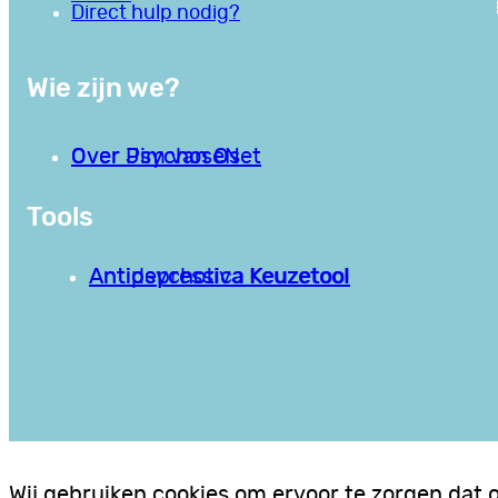
Direct hulp nodig?
Wie zijn we?
Over PsychoseNet
Over Jim van Os
Tools
Antipsychotica Keuzetool
Antidepressiva Keuzetool
Wij gebruiken cookies om ervoor te zorgen dat 