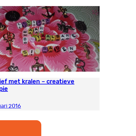
ief met kralen – creatieve
pie
uari 2016