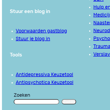
Hulp en
Stuur een blog in
Medici
Naaste
Neurodi
Voorwaarden gastblog
Psycho
Stuur je blog in
Traum
Tools
Verslav
Antidepressiva Keuzetool
Antipsychotica Keuzetool
Zoeken
Zoeken