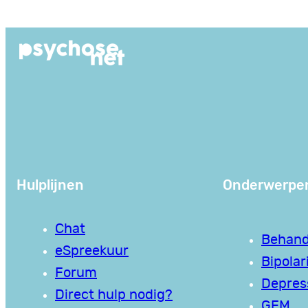
Ga
naar
de
inhoud
Hulplijnen
Onderwerpe
Chat
Behand
eSpreekuur
Bipolari
Forum
Depres
Direct hulp nodig?
GEM