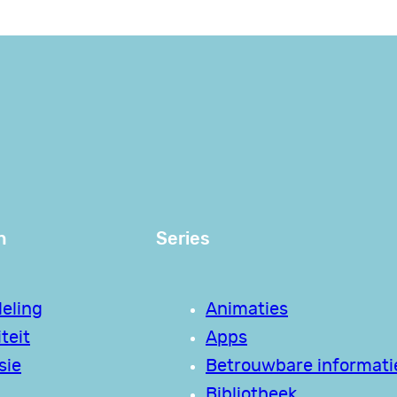
n
Series
eling
Animaties
teit
Apps
sie
Betrouwbare informati
Bibliotheek