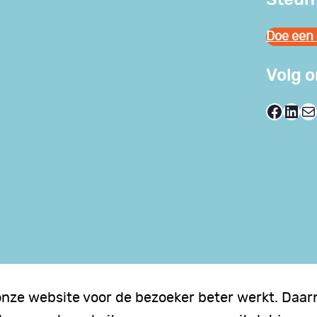
Doe een 
Volg 
Facebook
LinkedIn
E-mail
onze website voor de bezoeker beter werkt. Daarn