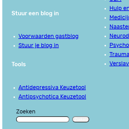
Hulp en
Stuur een blog in
Medici
Naaste
Neurodi
Voorwaarden gastblog
Psycho
Stuur je blog in
Traum
Tools
Verslav
Antidepressiva Keuzetool
Antipsychotica Keuzetool
Zoeken
Zoeken