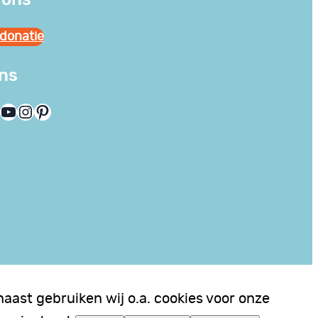
donatie
ons
YouTube
Instagram
Pinterest
aast gebruiken wij o.a. cookies voor onze