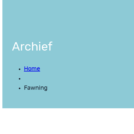
Archief
Home
Fawning