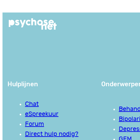
Ga
naar
de
inhoud
Hulplijnen
Onderwerpe
Chat
Behand
eSpreekuur
Bipolari
Forum
Depres
Direct hulp nodig?
GEM