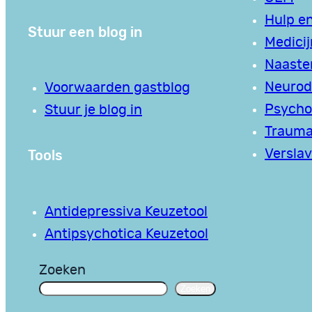
Hulp en
Stuur een blog in
Medici
Naaste
Neurodi
Voorwaarden gastblog
Psycho
Stuur je blog in
Traum
Tools
Verslav
Antidepressiva Keuzetool
Antipsychotica Keuzetool
Zoeken
Zoeken