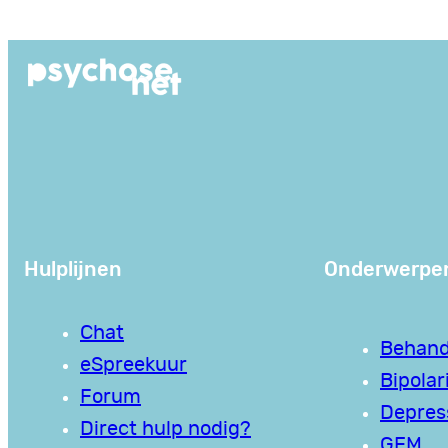
Ga
naar
de
inhoud
Hulplijnen
Onderwerpe
Chat
Behand
eSpreekuur
Bipolari
Forum
Depres
Direct hulp nodig?
GEM