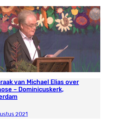
raak van Michael Elias over
ose – Dominicuskerk,
erdam
ustus 2021