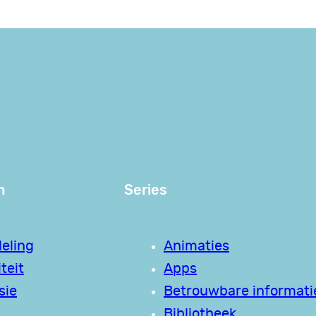
n
Series
eling
Animaties
teit
Apps
sie
Betrouwbare informati
Bibliotheek