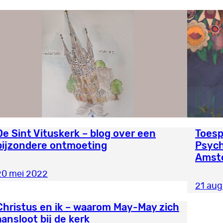
De Sint Vituskerk – blog over een
Toesp
bijzondere ontmoeting
Psych
Amst
20 mei 2022
21 aug
Christus en ik – waarom May-May zich
aansloot bij de kerk